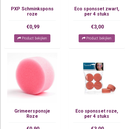
PXP Schminkspons
Eco sponsset zwart,
roze
per 4 stuks
€0,99
€3,00
Product bekijken
Product bekijken
Grimeersponsje
Eco sponsset roze,
Roze
per 4 stuks
€0,90
€3,00