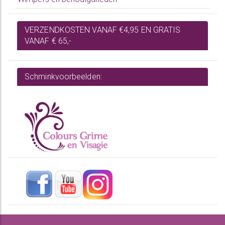
VERZENDKOSTEN VANAF €4,95 EN GRATIS
VANAF € 65,-
Schminkvoorbeelden: