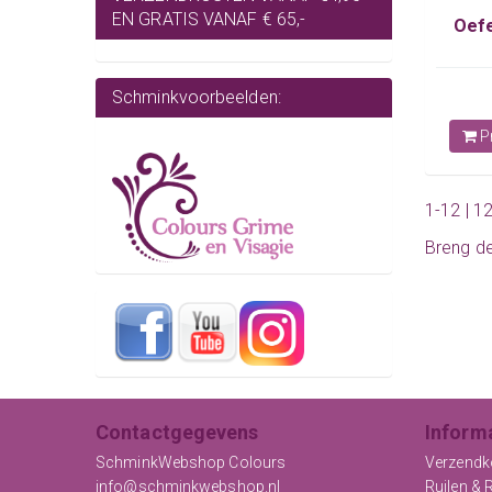
EN GRATIS VANAF € 65,-
Oef
Schminkvoorbeelden:
Pr
1-12 | 1
Breng d
Contactgegevens
Inform
SchminkWebshop Colours
Verzendk
info@schminkwebshop.nl
Ruilen & 