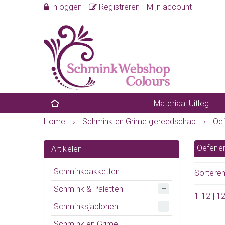
Inloggen
Registreren
Mijn account
Materiaal Uitleg
Home
›
Schmink en Grime gereedschap
›
Oe
Oefene
Artikelen
Schminkpakketten
Sortere
Schmink & Paletten
1-12 | 1
Schminksjablonen
Schmink en Grime