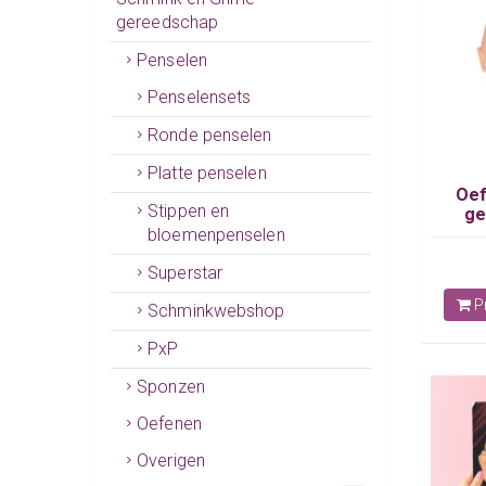
gereedschap
Penselen
Penselensets
Ronde penselen
Platte penselen
Oef
Stippen en
ge
bloemenpenselen
Superstar
Pr
Schminkwebshop
PxP
Sponzen
Oefenen
Overigen