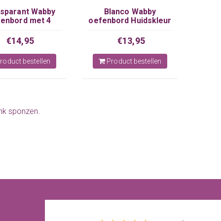
sparant Wabby
Blanco Wabby
enbord met 4
oefenbord Huidskleur
 kindergezichten
€14,95
€13,95
roduct bestellen
Product bestellen
nk sponzen
.