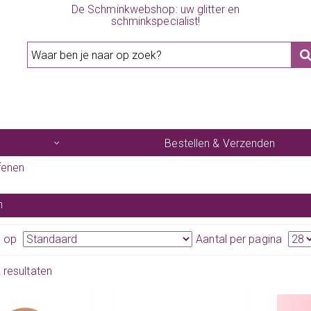
De Schminkwebshop: uw glitter en
schminkspecialist!
Bestellen & Verzenden
fenen
n
n op
Aantal per pagina
2 resultaten