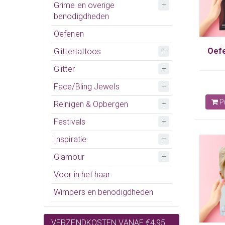
Grime en overige
benodigdheden
Oefenen
Oef
Glittertattoos
Glitter
Face/Bling Jewels
Pr
Reinigen & Opbergen
Festivals
Inspiratie
Glamour
Voor in het haar
Wimpers en benodigdheden
VERZENDKOSTEN VANAF €4,95