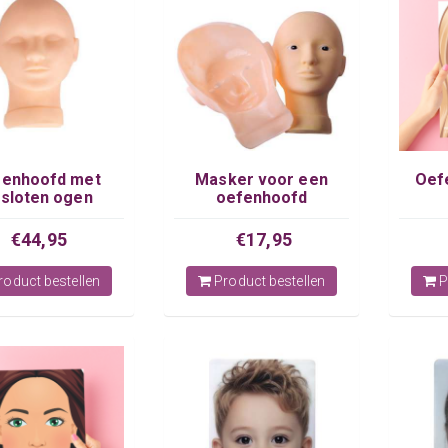
enhoofd met
Masker voor een
Oef
sloten ogen
oefenhoofd
€44,95
€17,95
oduct bestellen
Product bestellen
P