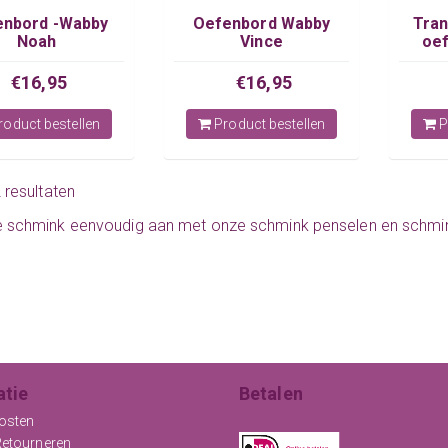
enbord -Wabby
Oefenbord Wabby
Tran
Noah
Vince
oef
losse
€16,95
€16,95
oduct bestellen
Product bestellen
P
2 resultaten
e schmink eenvoudig aan met onze
schmink penselen
en
schmi
atie
Betalen
osten
Retourneren