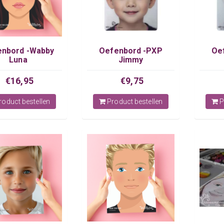
enbord -Wabby
Oefenbord -PXP
Oe
Luna
Jimmy
€16,95
€9,75
oduct bestellen
Product bestellen
P