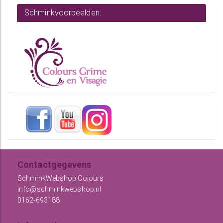
Schminkvoorbeelden:
Contactgegevens
SchminkWebshop Colours
info@schminkwebshop.nl
0162-693188