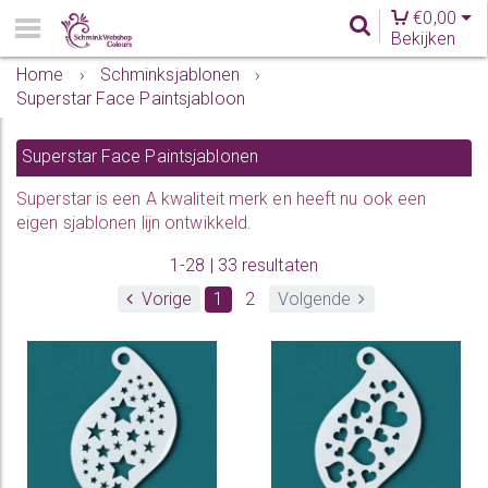
€
0,00
Bekijken
Home
›
Schminksjablonen
›
Superstar Face Paintsjabloon
Superstar Face Paintsjablonen
Superstar is een A kwaliteit merk en heeft nu ook een
eigen sjablonen lijn
ontwikkeld.
1-28 | 33 resultaten
Vorige
1
2
Volgende