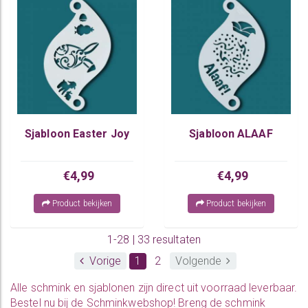
Sjabloon Easter Joy
Sjabloon ALAAF
€4,99
€4,99
Product bekijken
Product bekijken
1-28 | 33 resultaten
Vorige
1
2
Volgende
Alle
schmink
en
sjablonen
zijn direct uit voorraad leverbaar.
Bestel nu bij de Schminkwebshop! Breng de schmink