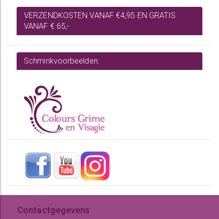
VERZENDKOSTEN VANAF €4,95 EN GRATIS
VANAF € 65,-
Schminkvoorbeelden:
Contactgegevens