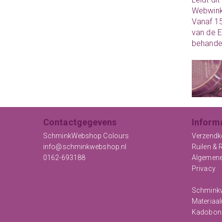
Webwink
Vanaf 15
van de E
behandel
Contactgegevens
Inform
SchminkWebshop Colours
Verzendk
info@schminkwebshop.nl
Ruilen & 
0162-693188
Algemen
Privacy
Schminkv
Materiaal
Kadobon