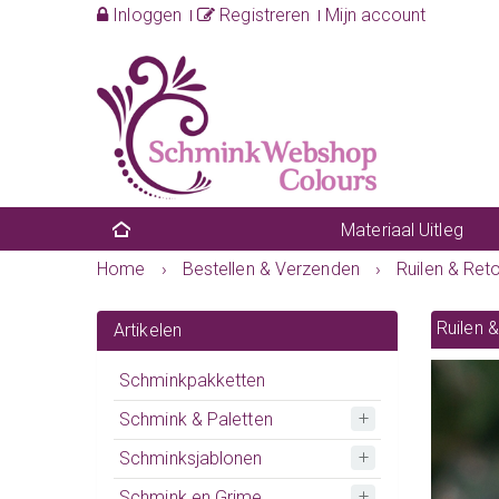
Inloggen
Registreren
Mijn account
Materiaal Uitleg
Home
›
Bestellen & Verzenden
›
Ruilen & Ret
Ruilen 
Artikelen
Schminkpakketten
Schmink & Paletten
Schminksjablonen
Schmink en Grime