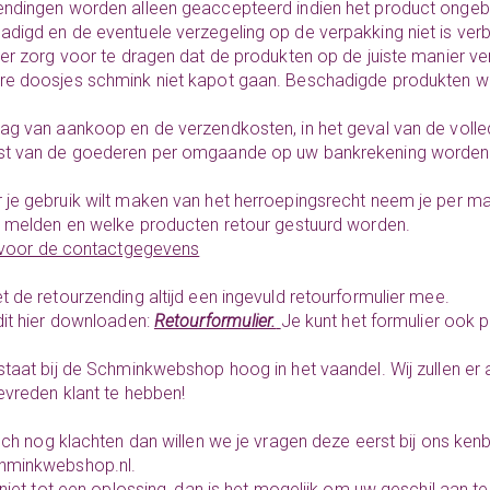
ndingen worden alleen geaccepteerd indien het product ongebru
digd en de eventuele verzegeling op de verpakking niet is ver
 er zorg voor te dragen dat de produkten op de juiste manier 
e doosjes schmink niet kapot gaan. Beschadigde produkten wo
ag van aankoop en de verzendkosten, in het geval van de volledig
st van de goederen per omgaande op uw bankrekening worden 
je gebruik wilt maken van het herroepingsrecht neem je per
e melden en welke producten retour gestuurd worden.
r voor de contactgegevens
t de retourzending altijd een ingevuld retourformulier mee.
dit hier downloaden:
Retourform
ulier.
Je kunt het formulier ook p
staat bij de Schminkwebshop hoog in het vaandel. Wij zullen er 
evreden klant te hebben!
toch nog klachten dan willen we je vragen deze eerst bij ons ke
hminkwebshop.nl.
t niet tot een oplossing, dan is het mogelijk om uw geschil aan 