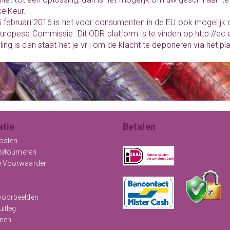
elKeur.
 februari 2016 is het voor consumenten in de EU ook mogelijk
uropese Commissie. Dit ODR platform is te vinden op
http://ec
ing is dan staat het je vrij om de klacht te deponeren via het p
atie
Betalen
osten
Retourneren
e Voorwaarden
oorbeelden
uitleg
nen