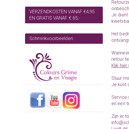
Retourze
onbescha
VERZENDKOSTEN VANAF €4,95
Je dient
EN GRATIS VANAF € 65,-
kwetsbar
Het bedr
Schminkvoorbeelden:
ontvang
Wanneer 
retour t
Klik hie
Stuur me
Je kunt 
Service 
en een t
Zijn er 
info@sc
Leidt di