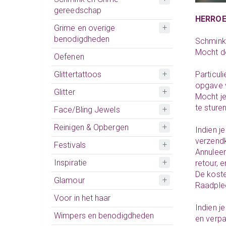
gereedschap
HERROE
Grime en overige
benodigdheden
SchminkW
Mocht de
Oefenen
Glittertattoos
Particul
opgave v
Glitter
Mocht je
te sturen
Face/Bling Jewels
Reinigen & Opbergen
Indien j
verzendk
Festivals
Annuleer
Inspiratie
retour, 
De koste
Glamour
Raadplee
Voor in het haar
Indien j
Wimpers en benodigdheden
en verp