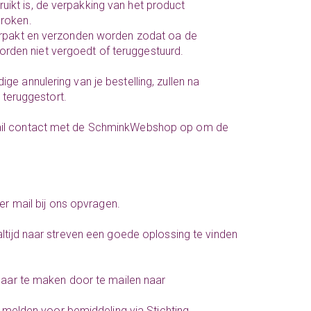
ikt is, de verpakking van het product
broken.
verpakt en verzonden worden zodat oa de
rden niet vergoedt of teruggestuurd.
e annulering van je bestelling, zullen na
teruggestort.
 mail contact met de SchminkWebshop op om de
er mail bij ons opvragen.
altijd naar streven een goede oplossing te vinden
nbaar te maken door te mailen naar
te melden voor bemiddeling via Stichting