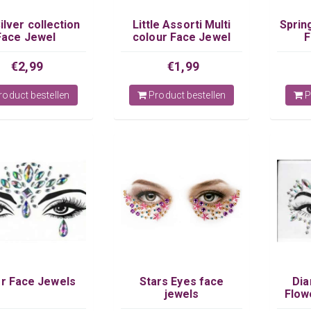
ilver collection
Little Assorti Multi
Sprin
Face Jewel
colour Face Jewel
F
€2,99
€1,99
oduct bestellen
Product bestellen
P
er Face Jewels
Stars Eyes face
Dia
jewels
Flow