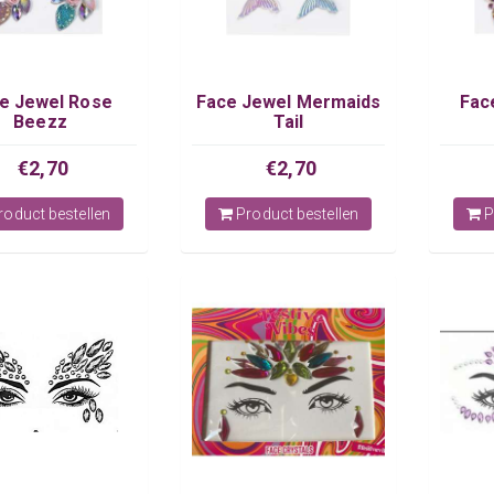
e Jewel Rose
Face Jewel Mermaids
Fac
Beezz
Tail
€2,70
€2,70
oduct bestellen
Product bestellen
P