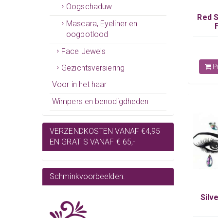
Oogschaduw
Red S
Mascara, Eyeliner en
oogpotlood
Face Jewels
Pr
Gezichtsversiering
Voor in het haar
Wimpers en benodigdheden
VERZENDKOSTEN VANAF €4,95
EN GRATIS VANAF € 65,-
Schminkvoorbeelden:
Silv