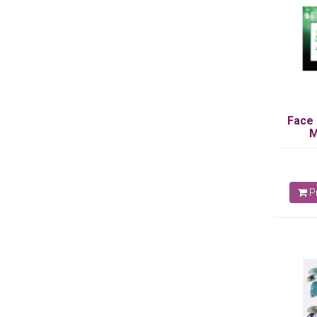
Face
M
Pr