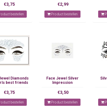
€3,75
€2,99
oduct bestellen
Product bestellen
P
Jewel Diamonds
Face Jewel Silver
Sil
rls best friends
Impression
€3,75
€3,50
oduct bestellen
Product bestellen
P