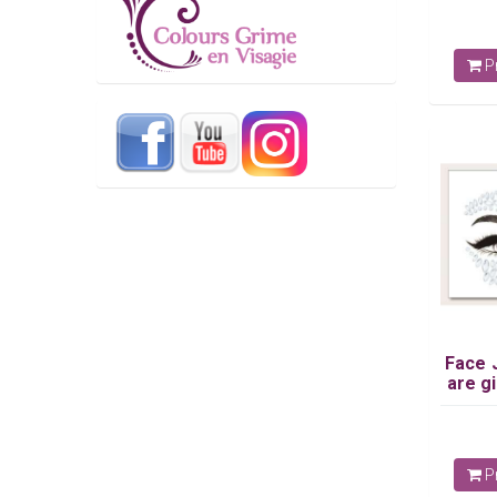
Pr
Face 
are gi
Pr