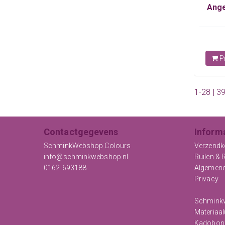
Ange
Pr
1-28 | 3
Contactgegevens
Inform
SchminkWebshop Colours
Verzendk
info@schminkwebshop.nl
Ruilen & 
0162-693188
Algemen
Privacy
Schminkv
Materiaal
Kadobon