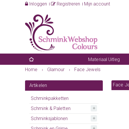
Inloggen
Registreren
Mijn account
Materiaal Uitleg
Home
›
Glamour
›
Face Jewels
Face J
Artikelen
Schminkpakketten
Schmink & Paletten
Schminksjablonen
Schmink en Grime