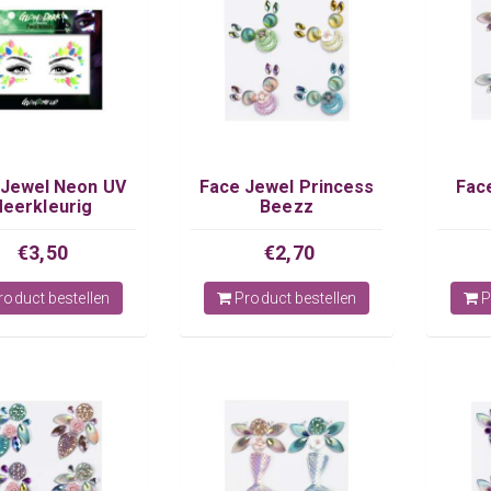
 Jewel Neon UV
Face Jewel Princess
Fac
eerkleurig
Beezz
€3,50
€2,70
oduct bestellen
Product bestellen
P