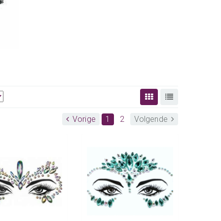
Vorige
1
2
Volgende