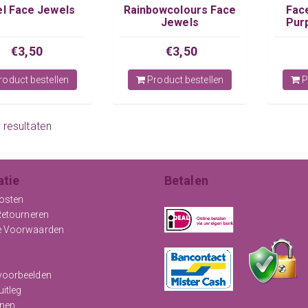
l Face Jewels
Rainbowcolours Face
Face
Jewels
Pur
€3,50
€3,50
oduct bestellen
Product bestellen
P
9 resultaten
atie
Betalen
osten
Retourneren
e Voorwaarden
oorbeelden
uitleg
nen