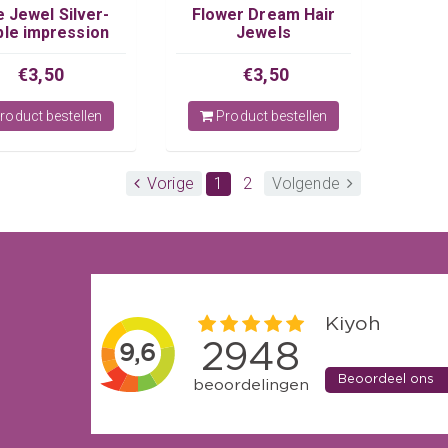
 Jewel Silver-
Flower Dream Hair
ple impression
Jewels
€3,50
€3,50
roduct bestellen
Product bestellen
Vorige
1
2
Volgende