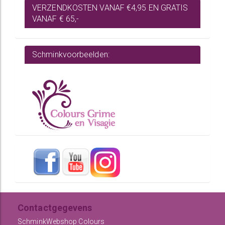
VERZENDKOSTEN VANAF €4,95 EN GRATIS
VANAF € 65,-
Schminkvoorbeelden:
Contactgegevens
SchminkWebshop Colours