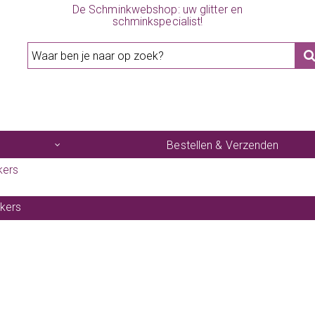
De Schminkwebshop: uw glitter en
schminkspecialist!
Bestellen & Verzenden
kers
kers