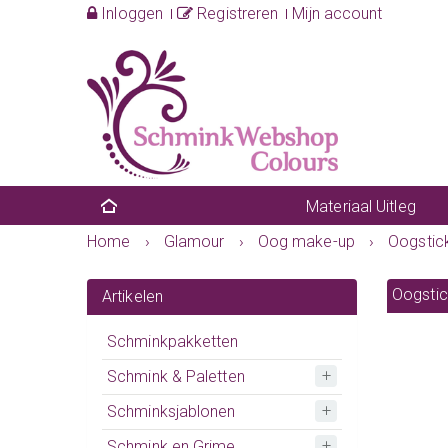
Inloggen
Registreren
Mijn account
Materiaal Uitleg
Home
›
Glamour
›
Oog make-up
›
Oogstic
Oogstic
Artikelen
Schminkpakketten
Schmink & Paletten
Schminksjablonen
Schmink en Grime