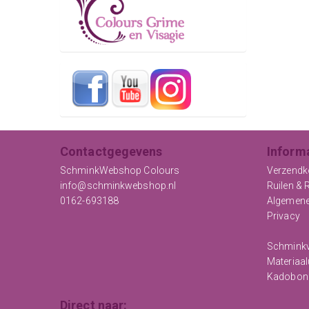
Contactgegevens
Inform
SchminkWebshop Colours
Verzendk
info@schminkwebshop.nl
Ruilen & 
0162-693188
Algemen
Privacy
Schminkv
Materiaal
Kadobon
Direct naar: