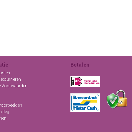
atie
Betalen
osten
Retourneren
e Voorwaarden
oorbeelden
uitleg
nen