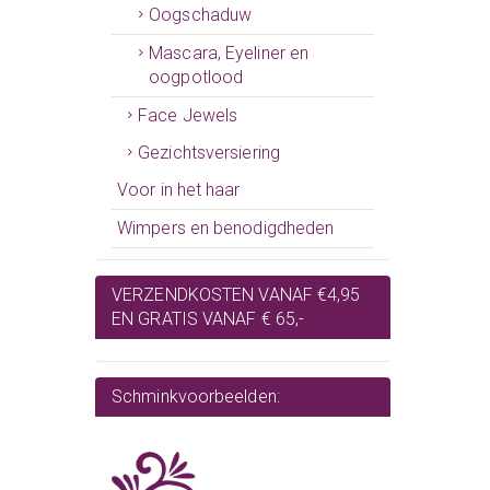
Oogschaduw
Mascara, Eyeliner en
oogpotlood
Face Jewels
Gezichtsversiering
Voor in het haar
Wimpers en benodigdheden
VERZENDKOSTEN VANAF €4,95
EN GRATIS VANAF € 65,-
Schminkvoorbeelden: