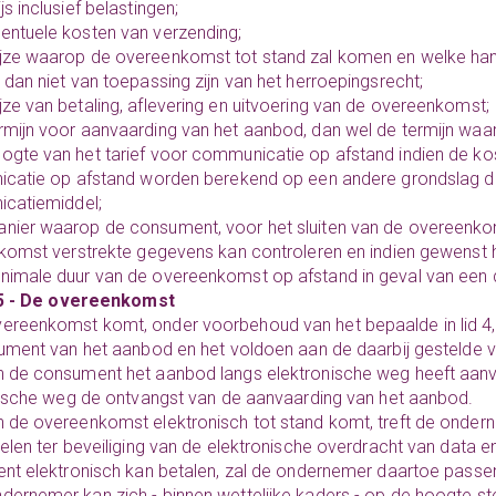
js inclusief belastingen;
entuele kosten van verzending;
jze waarop de overeenkomst tot stand zal komen en welke hand
l dan niet van toepassing zijn van het herroepingsrecht;
jze van betaling, aflevering en uitvoering van de overeenkomst;
rmijn voor aanvaarding van het aanbod, dan wel de termijn waa
ogte van het tarief voor communicatie op afstand indien de ko
atie op afstand worden berekend op een andere grondslag dan 
catiemiddel;
nier waarop de consument, voor het sluiten van de overeenkom
omst verstrekte gegevens kan controleren en indien gewenst h
nimale duur van de overeenkomst op afstand in geval van een d
 5 - De overeenkomst
ereenkomst komt, onder voorbehoud van het bepaalde in lid 4
ment van het aanbod en het voldoen aan de daarbij gestelde 
n de consument het aanbod langs elektronische weg heeft aanv
ische weg de ontvangst van de aanvaarding van het aanbod.
n de overeenkomst elektronisch tot stand komt, treft de onde
len ter beveiliging van de elektronische overdracht van data en
t elektronisch kan betalen, zal de ondernemer daartoe passen
dernemer kan zich - binnen wettelijke kaders - op de hoogte st