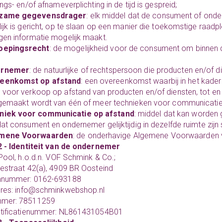
ngs- en/of afnameverplichting in de tijd is gespreid;
zame gegevensdrager
: elk middel dat de consument of onde
ijk is gericht, op te slaan op een manier die toekomstige raadp
en informatie mogelijk maakt.
oepingsrecht
: de mogelijkheid voor de consument om binnen 
ernemer
: de natuurlijke of rechtspersoon die producten en/of
eenkomst op afstand
: een overeenkomst waarbij in het kad
voor verkoop op afstand van producten en/of diensten, tot en 
 gemaakt wordt van één of meer technieken voor communicatie
niek voor communicatie op afstand
: middel dat kan worden 
at consument en ondernemer gelijktijdig in dezelfde ruimte zi
mene Voorwaarden
: de onderhavige Algemene Voorwaarden 
2 - Identiteit van de ondernemer
 Pool, h.o.d.n. VOF Schmink & Co.;
estraat 42(a), 4909 BR Oosteind
nnummer: 0162-693188
res:
info@schminkwebshop.nl
mer: 78511259
ntificatienummer: NL861431054B01