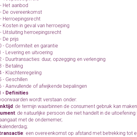
4 - Het aanbod
5 - De overeenkomst
6 - Herroepingsrecht
7 - Kosten in geval van herroeping
 - Uitsluiting herroepingsrecht
- De prijs
0 - Conformiteit en garantie
1 - Levering en uitvoering
12 - Duurtransacties: duur, opzegging en verlenging
3 - Betaling
14 - Klachtenregeling
5 - Geschillen
16 - Aanvullende of afwijkende bepalingen
1 - Definities
voorwaarden wordt verstaan onder:
nktijd
: de termijn waarbinnen de consument gebruik kan maken 
sument
: de natuurlijke persoon die niet handelt in de uitoefen
 aangaat met de ondernemer;
 kalenderdag;
transactie
: een overeenkomst op afstand met betrekking tot e