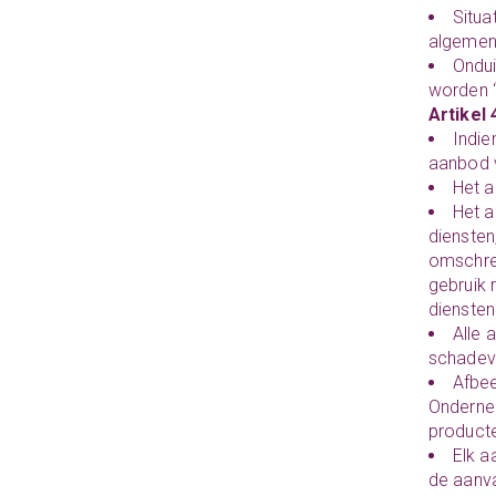
Situa
algemen
Ondui
worden 
Artikel 
Indie
aanbod 
Het a
Het a
diensten
omschre
gebruik
diensten
Alle 
schadev
Afbee
Onderne
producte
Elk a
de aanva