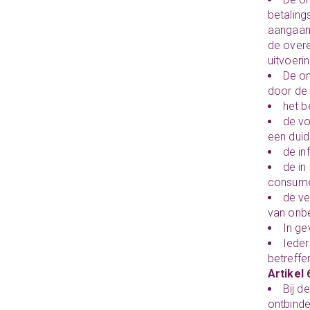
betaling
aangaan
de overe
uitvoeri
De on
door de
het b
de vo
een duid
de in
de in
consumen
de ve
van onbe
In ge
Iede
betreffe
Artikel
Bij d
ontbinde