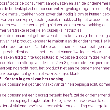
vooraf door de consument aangewezen en aan de ondernemer 
ns de bedenktijd zal de consument zorgvuldig omgaan met het pr
in die mate uitpakken voor zover dat nodig is om te kunnen beo
ij van zijn herroepingsrecht gebruik maakt, zal hij het product me
ikt en eventuele verzegeling niet verbroken) en verpakking aa
er verstrekte redelijke en duidelijke instructies.
er de consument gebruik wenst te maken van zijn herroepingsrech
t van het product, kenbaar te maken aan de ondernemer. Het
het modelformulier. Nadat de consument kenbaar heeft gemaakt
ngsrecht dient de klant het product binnen 14 dagen retour te s
e zaken tijdig zijn teruggestuurd, bijvoorbeeld door middel van 
n de klant na afloop van de in lid 2 en 3 genoemde termijnen ni
 herroepingsrecht resp. het product niet aan de ondernemer heef
erroepingsrecht geldt niet voor zakelijke klanten.
7 - Kosten in geval van herroeping
n de consument gebruik maakt van zijn herroepingsrecht, komen
.
n de consument een bedrag betaald heeft, zal de ondernemer dit
 na herroeping, terugbetalen. Hierbij is wel de voorwaarde dat
lier of sluitend bewijs van complete terugzending overlegd kan 