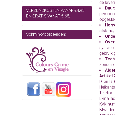
de leveri
Duur
VERZENDKOSTEN VANAF €4,95
persoonl
EN GRATIS VANAF € 65,-
opgeslag
Herr
afstand;
Schminkvoorbeelden:
Ond
Over
systeem 
gebruik
Tech
zonder d
Alge
Artikel 
D. en B.
Heikants
Telefoo
E-mailad
KvK-num
Btw-ide