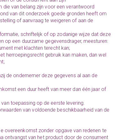
en die van belang zijn voor een verantwoord
rond van dit onderzoek goede gronden heeft om
stelling of aanvraag te weigeren of aan de
rmatie, schriftelijk of op zodanige wijze dat deze
en op een duurzame gegevensdrager, meesturen:
ment met klachten terecht kan;
t herroepingsrecht gebruik kan maken, dan wel
ht;
nzij de ondernemer deze gegevens al aan de
nkomst een duur heeft van meer dan één jaar of
ts van toepassing op de eerste levering.
rwaarden van voldoende beschikbaarheid van de
 de overeenkomst zonder opgave van redenen te
na ontvangst van het product door de consument