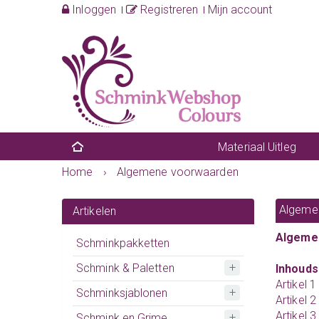
Inloggen
Registreren
Mijn account
Materiaal Uitleg
Home
›
Algemene voorwaarden
Algeme
Artikelen
Algeme
Schminkpakketten
Schmink & Paletten
Inhouds
Artikel 1
Schminksjablonen
Artikel 
Artikel 3
Schmink en Grime