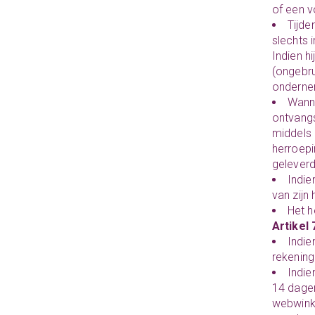
of een 
Tijde
slechts 
Indien h
(ongebru
ondernem
Wanne
ontvangs
middels 
herroepi
geleverd
Indie
van zijn
Het h
Artikel 
Indie
rekening
Indie
14 dagen
webwinke