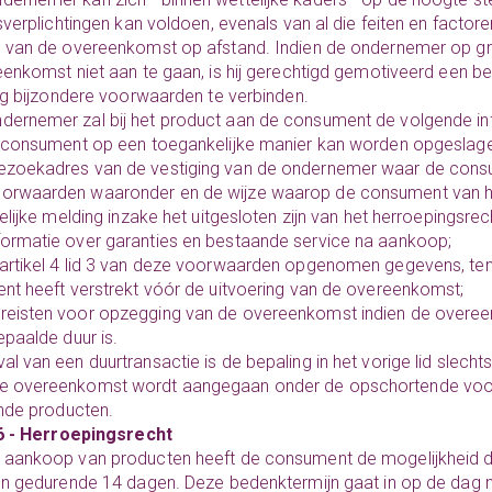
sverplichtingen kan voldoen, evenals van al die feiten en factor
 van de overeenkomst op afstand. Indien de ondernemer op g
enkomst niet aan te gaan, is hij gerechtigd gemotiveerd een be
ng bijzondere voorwaarden te verbinden.
dernemer zal bij het product aan de consument de volgende info
 consument op een toegankelijke manier kan worden opgeslag
ezoekadres van de vestiging van de ondernemer waar de consu
orwaarden waaronder en de wijze waarop de consument van he
elijke melding inzake het uitgesloten zijn van het herroepingsrec
formatie over garanties en bestaande service na aankoop;
 artikel 4 lid 3 van deze voorwaarden opgenomen gegevens, te
t heeft verstrekt vóór de uitvoering van de overeenkomst;
reisten voor opzegging van de overeenkomst indien de overee
paalde duur is.
val van een duurtransactie is de bepaling in het vorige lid slech
re overeenkomst wordt aangegaan onder de opschortende voo
nde producten.
 6 - Herroepingsrecht
e aankoop van producten heeft de consument de mogelijkheid
n gedurende 14 dagen. Deze bedenktermijn gaat in op de dag 