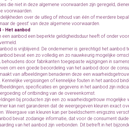
ties die niet in deze algemene voorwaarden zijn geregeld, dien
e voorwaarden.
delijkheden over de uitleg of inhoud van één of meerdere bepa
‘naar de geest’ van deze algemene voorwaarden.
4 - Het aanbod
n een aanbod een beperkte geldigheidsduur heeft of onder voorw
vermeld.
anbod is vrijblijvend. De ondernemer is gerechtigd het aanbod t
anbod bevat een zo volledig en zo nauwkeurig mogelijke omsc
, behoudens door fabrikanten toegepaste wijzigingen in samenst
ven om een goede beoordeling van het aanbod door de consu
 maakt van afbeeldingen benaderen deze een waarheidsgetrou
. Kennelijke vergissingen of kennelijke fouten in het aanbod bin
afbeeldingen, specificaties en gegevens in het aanbod zijn indica
ergoeding of ontbinding van de overeenkomst.
ldingen bij producten zijn een zo waarheidsgetrouw mogelijk
mer kan niet garanderen dat de weergegeven kleuren exact ov
n. Weergave van kleuren kan per beeldscherm enigszins verschi
anbod bevat zodanige informatie, dat voor de consument duidelijk
arding van het aanbod zijn verbonden. Dit betreft in het bijzonde