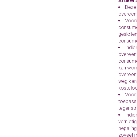
Artikel 
Deze 
overeen
Voord
consumen
gesloten
consume
Indie
overeen
consume
kan word
overeen
weg kan 
kostelo
Voor 
toepassi
tegenstr
Indie
vernieti
bepaling
zoveel m