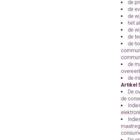
de pri
de ev
de wi
het a
de wi
de te
de ho
communic
communi
de ma
overeenk
de mi
Artikel
De ov
de consu
Indie
elektron
Indie
maatrege
consumen
De on