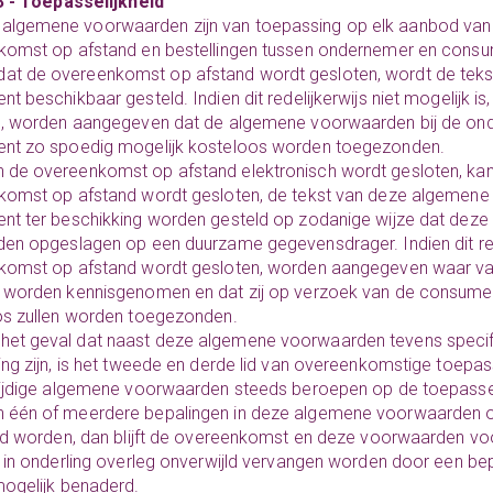
3 - Toepasselijkheid
algemene voorwaarden zijn van toepassing op elk aanbod van
komst op afstand en bestellingen tussen ondernemer en consu
at de overeenkomst op afstand wordt gesloten, wordt de tek
t beschikbaar gesteld. Indien dit redelijkerwijs niet mogelijk 
, worden aangegeven dat de algemene voorwaarden bij de ondern
nt zo spoedig mogelijk kosteloos worden toegezonden.
n de overeenkomst op afstand elektronisch wordt gesloten, kan i
komst op afstand wordt gesloten, de tekst van deze algemene
nt ter beschikking worden gesteld op zodanige wijze dat dez
en opgeslagen op een duurzame gegevensdrager. Indien dit redel
komst op afstand wordt gesloten, worden aangegeven waar va
worden kennisgenomen en dat zij op verzoek van de consument
os zullen worden toegezonden.
het geval dat naast deze algemene voorwaarden tevens specif
ng zijn, is het tweede en derde lid van overeenkomstige toepas
ijdige algemene voorwaarden steeds beroepen op de toepasseli
n één of meerdere bepalingen in deze algemene voorwaarden op 
gd worden, dan blijft de overeenkomst en deze voorwaarden voor
 in onderling overleg onverwijld vervangen worden door een bep
ogelijk benaderd.