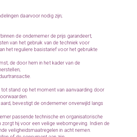
elingen daarvoor nodig zijn;
rbinnen de ondernemer de prijs garandeert;
sten van het gebruik van de techniek voor
het reguliere basistarief voor het gebruikte
st, de door hem in het kader van de
erstellen;
uurtransactie.
, tot stand op het moment van aanvaarding door
voorwaarden.
aard, bevestigt de ondernemer onverwijld langs
rnemer passende technische en organisatorische
 zorgt hij voor een veilige webomgeving. Indien de
de veiligheidsmaatregelen in acht nemen.
ellen of de consument aan zijn