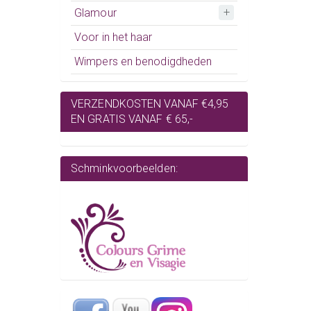
Glamour
Voor in het haar
Wimpers en benodigdheden
VERZENDKOSTEN VANAF €4,95
EN GRATIS VANAF € 65,-
Schminkvoorbeelden: