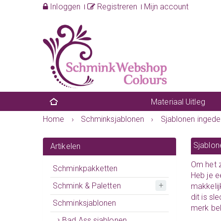
Inloggen
Registreren
Mijn account
Materiaal Uitleg
Home
›
Schminksjablonen
›
Sjablonen ingede
Sjablon
Artikelen
Om het z
Schminkpakketten
Heb je e
Schmink & Paletten
makkelij
dit is s
Schminksjablonen
merk bek
Bad Ass sjablonen