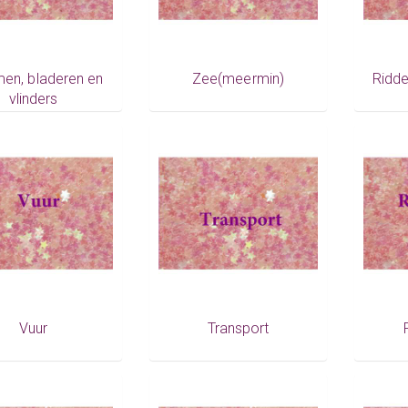
en, bladeren en
Zee(meermin)
Ridde
vlinders
Vuur
Transport