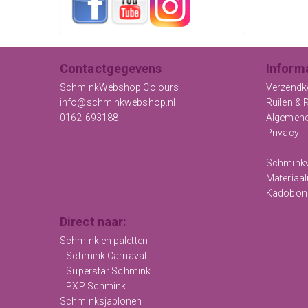
Contactgegevens
Inform
SchminkWebshop Colours
Verzendk
info@schminkwebshop.nl
Ruilen & 
0162-693188
Algemen
Privacy
Schminkv
Materiaal
Kadobon
Direct naar:
Schmink en paletten
Schmink Carnaval
Superstar Schmink
PXP Schmink
Schminksjablonen