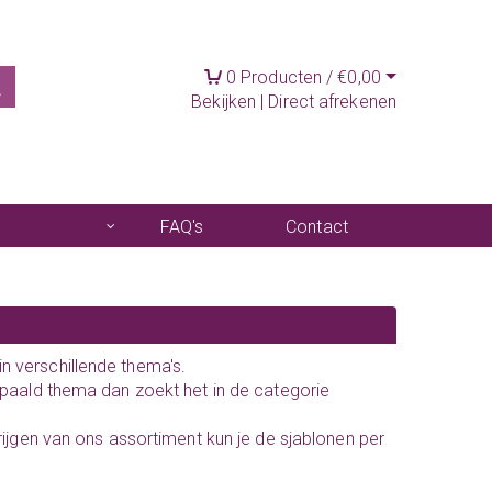
0
Producten /
€
0,00
Bekijken
|
Direct afrekenen
FAQ's
Contact
 verschillende thema's.
epaald thema dan zoekt het in de categorie
rijgen van ons assortiment kun je de sjablonen per