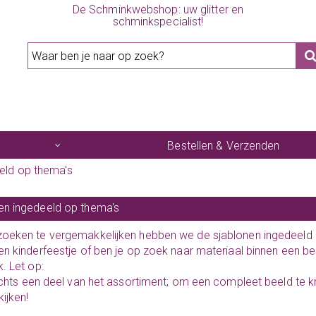
De Schminkwebshop: uw glitter en
schminkspecialist!
Bestellen & Verzenden
eld op thema's
en ingedeeld op thema's
oeken te vergemakkelijken hebben we de sjablonen ingedeeld in
en kinderfeestje of ben je op zoek naar materiaal binnen een b
k. Let op:
lechts een deel van het assortiment; om een compleet beeld te k
ijken!