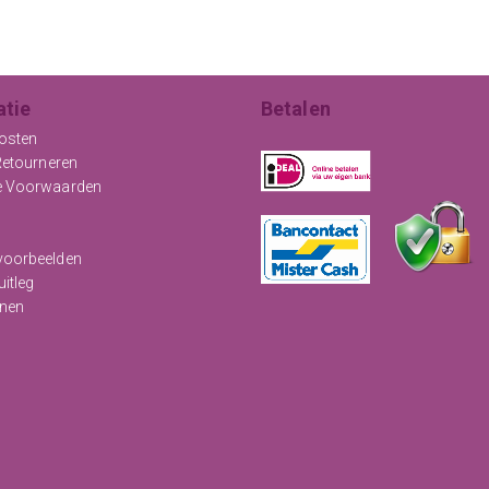
atie
Betalen
osten
Retourneren
e Voorwaarden
oorbeelden
uitleg
nen