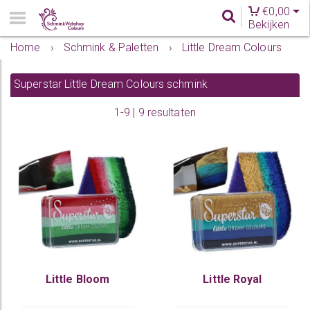
€
0,00
Bekijken
Home
›
Schmink & Paletten
›
Little Dream Colours
Superstar Little Dream Colours schmink
1-9 | 9 resultaten
Little Bloom
Little Royal