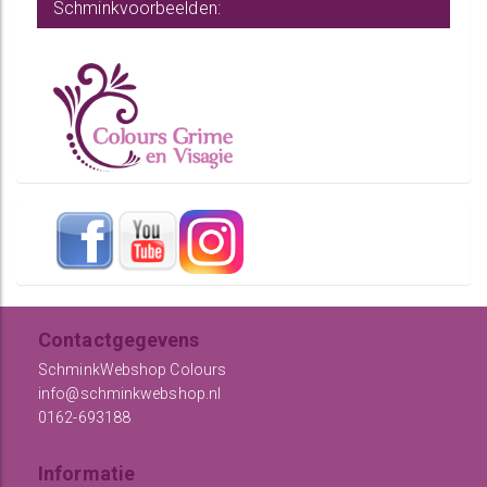
Schminkvoorbeelden:
Contactgegevens
SchminkWebshop Colours
info@schminkwebshop.nl
0162-693188
Informatie