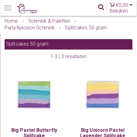
€
0,00
Bekijken
Home
›
Schmink & Paletten
›
PartyXplosion Schmink
›
Splitcakes 50 gram
Splitcakes 50 gram
1-3 | 3 resultaten
Big Pastel Butterfly
Big Unicorn Pastel
Splitcake
Lavender Splitcake