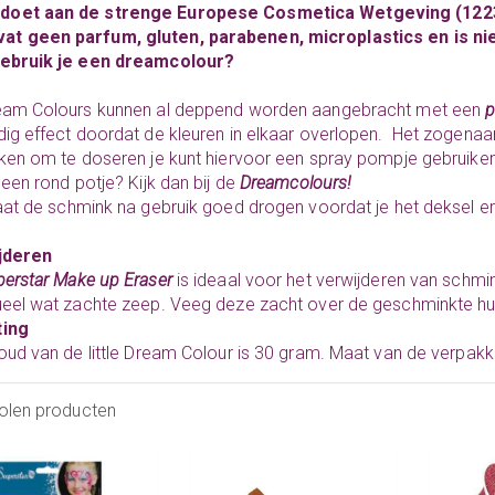
ldoet aan de strenge Europese Cosmetica Wetgeving (122
at geen parfum, gluten, parabenen, microplastics en is nie
ebruik je een dreamcolour?
eam Colours kunnen al deppend worden aangebracht met een
p
ig effect doordat de kleuren in elkaar overlopen. Het zogena
ken om te doseren je kunt hiervoor een spray pompje gebruiken
 een rond potje? Kijk dan bij de
Dreamcolours!
Laat de schmink na gebruik goed drogen voordat je het deksel e
jderen
erstar Make up Eraser
is ideaal voor het verwijderen van schmi
eel wat zachte zeep. Veeg deze zacht over de geschminkte hu
ing
oud van de little Dream Colour is 30 gram. Maat van de verp
olen producten