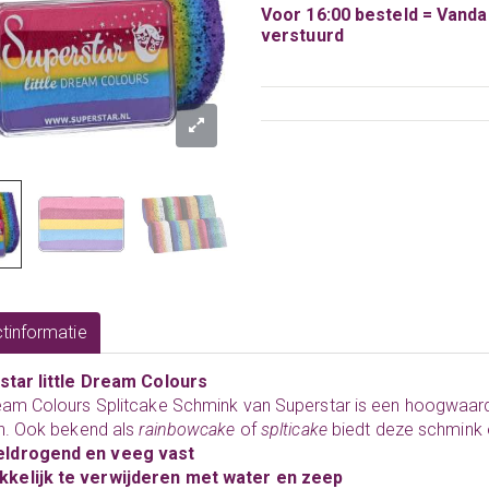
Voor 16:00 besteld = Vand
verstuurd
tinformatie
star little Dream Colours
eam Colours Splitcake Schmink van Superstar is een hoogwaa
n. Ook bekend als
rainbowcake
of
splticake
biedt deze schmink 
eldrogend en veeg vast
kkelijk te verwijderen met water en zeep