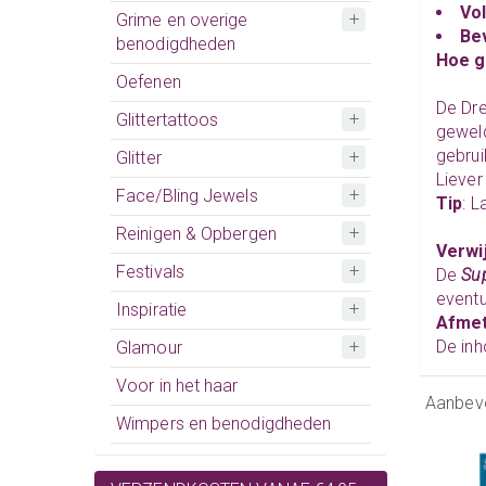
Vo
Grime en overige
Bev
benodigdheden
Hoe g
Oefenen
De Dr
Glittertattoos
geweld
gebrui
Glitter
Liever
Face/Bling Jewels
Tip
: 
Reinigen & Opbergen
Verwi
Festivals
De
Sup
eventu
Inspiratie
Afmet
De inh
Glamour
Voor in het haar
Aanbev
Wimpers en benodigdheden