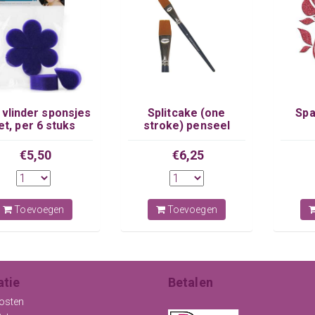
vlinder sponsjes
Splitcake (one
Spa
et, per 6 stuks
stroke) penseel
recht PXP
€5,50
€6,25
Toevoegen
Toevoegen
atie
Betalen
osten