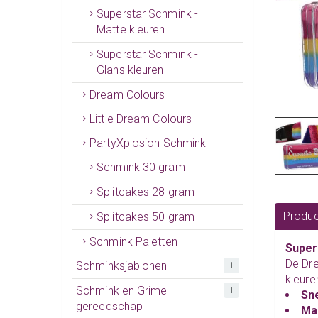
Superstar Schmink -
Matte kleuren
Superstar Schmink -
Glans kleuren
Dream Colours
Little Dream Colours
PartyXplosion Schmink
Schmink 30 gram
Splitcakes 28 gram
Produc
Splitcakes 50 gram
Schmink Paletten
Super
De Dr
Schminksjablonen
kleure
Schmink en Grime
Sn
gereedschap
Ma