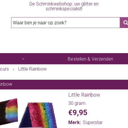
De Schminkwebshop: uw glitter en
schminkspecialist!
Bestellen & Verzenden
lours
›
Little Rainbow
Rainbow
Little Rainbow
30 gram
€9,95
Merk:
Superstar