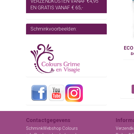
VERZENDKOSTEN VANAF €4,95
EN GRATIS VANAF € 65,-
Schminkvoorbeelden:
ECO 
s
Contactgegevens
Inform
SchminkWebshop Colours
Verzendk