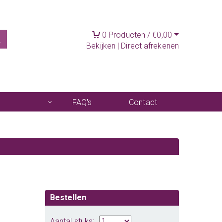
0
Producten /
€
0,00
Bekijken
|
Direct afrekenen
FAQ's
Contact
Bestellen
Aantal stuks: