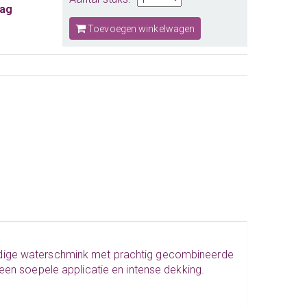
aag
Toevoegen winkelwagen
rdige waterschmink met prachtig gecombineerde
een soepele applicatie en intense dekking.