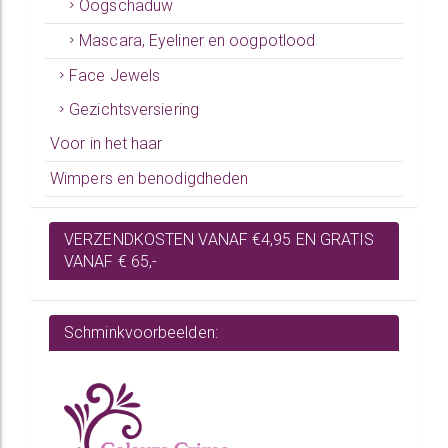
Oogschaduw
Mascara, Eyeliner en oogpotlood
Face Jewels
Gezichtsversiering
Voor in het haar
Wimpers en benodigdheden
VERZENDKOSTEN VANAF €4,95 EN GRATIS
VANAF € 65,-
Schminkvoorbeelden: