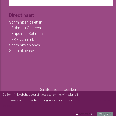
Direct naar:
Schmink en paletten
Schmink Carnaval
Superstar Schmink
PXP Schmink
Schminksjablonen
Schminkpenselen
Desktop versie bekijken
De Schminkwebshop gebruikt cookies om het winkelen bij
Copyright © 2012 - 2026
De Schminkwebshop
-
Algemene
https://www.schminkwebshop.nl gemakkelijk te maken.
Meer informatie over onze
voorwaarden
-
sitemap
cookies
webwinkel
: elexioshop.nl
Accepteren X
Weigeren