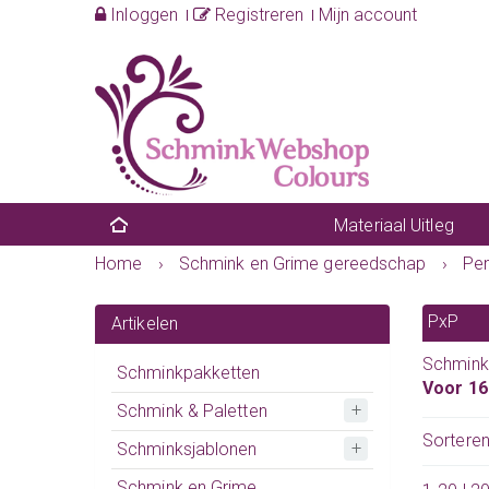
Inloggen
Registreren
Mijn account
Materiaal Uitleg
Home
›
Schmink en Grime gereedschap
›
Pe
PxP
Artikelen
Schmink
Schminkpakketten
Voor 16
Schmink & Paletten
Sortere
Schminksjablonen
Schmink en Grime