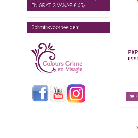
EN GRATIS VANAF € 65,-
Schminkvoorbeelden:
PXP
pens
Pr