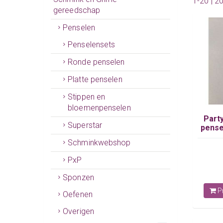
1-20 | 2
gereedschap
Penselen
Penselensets
Ronde penselen
Platte penselen
Stippen en
bloemenpenselen
Part
Superstar
pense
Schminkwebshop
PxP
Sponzen
Pr
Oefenen
Overigen