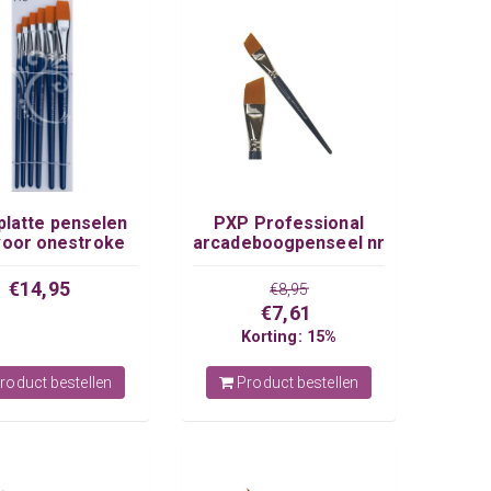
platte penselen
PXP Professional
voor onestroke
arcadeboogpenseel nr
techniek
14 mt. 25 mm
€14,95
€8,95
€7,61
Korting: 15%
roduct bestellen
Product bestellen