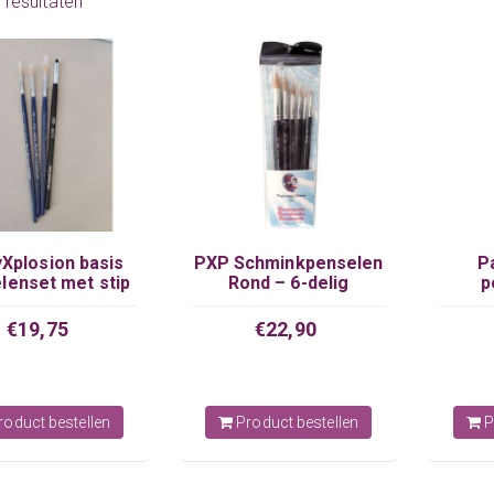
0 resultaten
yXplosion basis
PXP Schminkpenselen
P
lenset met stip
Rond – 6-delig
p
€19,75
€22,90
oduct bestellen
Product bestellen
P