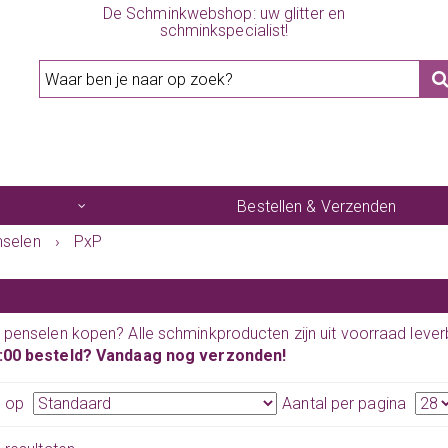
De Schminkwebshop: uw glitter en
schminkspecialist!
Bestellen & Verzenden
nselen
›
PxP
penselen kopen? Alle schminkproducten zijn uit voorraad lever
:00 besteld? Vandaag nog verzonden!
n op
Aantal per pagina