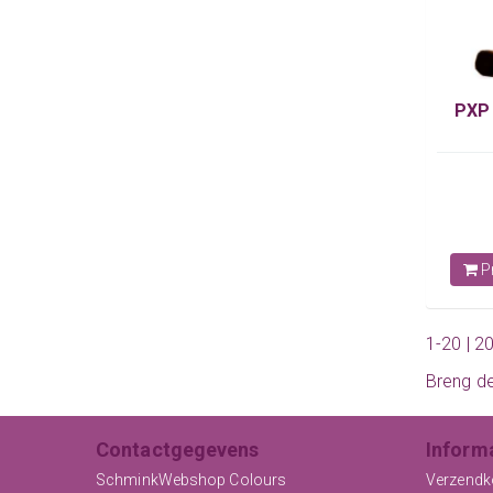
PXP 
Pr
1-20 | 2
Breng d
Contactgegevens
Inform
SchminkWebshop Colours
Verzendk