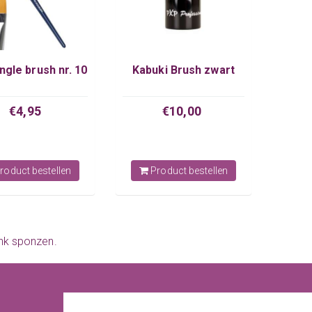
gle brush nr. 10
Kabuki Brush zwart
€4,95
€10,00
roduct bestellen
Product bestellen
nk sponzen
.