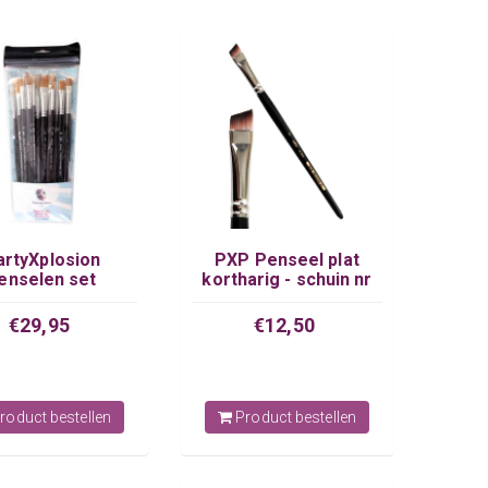
artyXplosion
PXP Penseel plat
enselen set
kortharig - schuin nr
profigrime.
12
€29,95
€12,50
roduct bestellen
Product bestellen