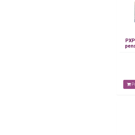
PXP
pens
Pr