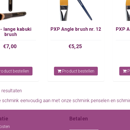
- lange kabuki
PXP Angle brush nr. 12
PXP An
brush
€7,00
€5,25
oduct bestellen
Product bestellen
P
0 resultaten
e schmink eenvoudig aan met onze
schmink penselen
en
schmi
atie
Betalen
osten