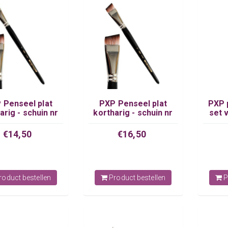
 Penseel plat
PXP Penseel plat
PXP 
arig - schuin nr
kortharig - schuin nr
set 
16
18
€14,50
€16,50
oduct bestellen
Product bestellen
P