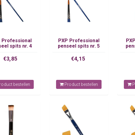
 Professional
PXP Professional
PXP
eel spits nr. 4
penseel spits nr. 5
pens
€3,85
€4,15
oduct bestellen
Product bestellen
P