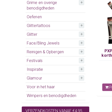
Grime en overige
benodigdheden
Oefenen
Glittertattoos
Glitter
Face/Bling Jewels
PXP
Reinigen & Opbergen
korth
Festivals
Inspiratie
Glamour
Voor in het haar
Pr
Wimpers en benodigdheden
VERZENDKOSTEN VANAF €4,95