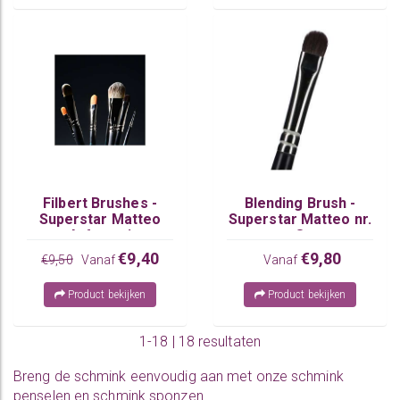
Filbert Brushes -
Blending Brush -
Superstar Matteo
Superstar Matteo nr.
Arfanotti
8
€9,40
€9,80
€9,50
Vanaf
Vanaf
Product bekijken
Product bekijken
1-18 | 18 resultaten
Breng de schmink eenvoudig aan met onze
schmink
penselen
en
schmink sponzen
.