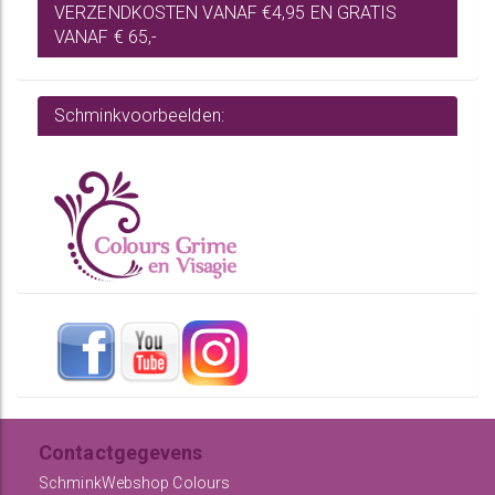
VERZENDKOSTEN VANAF €4,95 EN GRATIS
VANAF € 65,-
Schminkvoorbeelden:
Contactgegevens
SchminkWebshop Colours