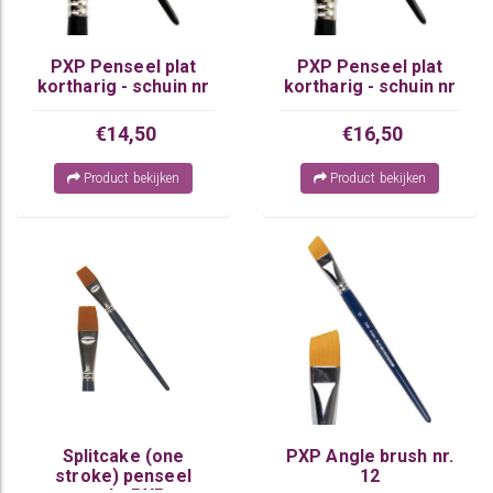
PXP Penseel plat
PXP Penseel plat
kortharig - schuin nr
kortharig - schuin nr
16
18
€14,50
€16,50
Product bekijken
Product bekijken
Splitcake (one
PXP Angle brush nr.
stroke) penseel
12