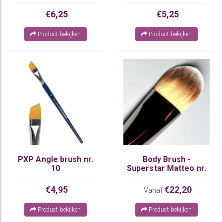
recht PXP
€6,25
€5,25
Product bekijken
Product bekijken
PXP Angle brush nr.
Body Brush -
10
Superstar Matteo nr.
3
€4,95
€22,20
Vanaf
Product bekijken
Product bekijken