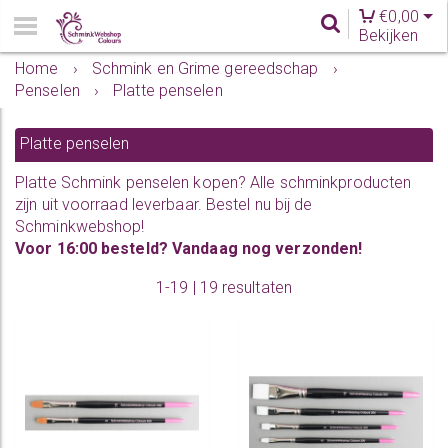
€
0,00
Bekijken
Home
›
Schmink en Grime gereedschap
›
Penselen
›
Platte penselen
Platte penselen
Platte
Schmink
penselen kopen? Alle schminkproducten
zijn uit voorraad leverbaar. Bestel nu bij de
Schminkwebshop!
Voor 16:00 besteld? Vandaag nog verzonden!
1-19 | 19 resultaten