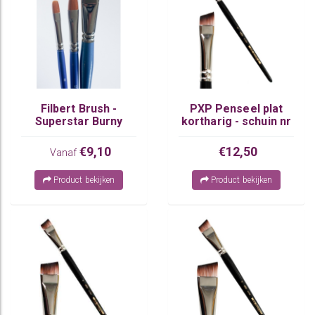
Filbert Brush -
PXP Penseel plat
Superstar Burny
kortharig - schuin nr
12
€9,10
€12,50
Vanaf
Product bekijken
Product bekijken