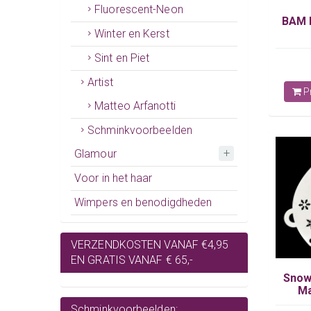
Fluorescent-Neon
BAM H
Winter en Kerst
Sint en Piet
Artist
Pr
Matteo Arfanotti
Schminkvoorbeelden
Glamour
Voor in het haar
Wimpers en benodigdheden
VERZENDKOSTEN VANAF €4,95
EN GRATIS VANAF € 65,-
Snow
Ma
Schminkvoorbeelden: