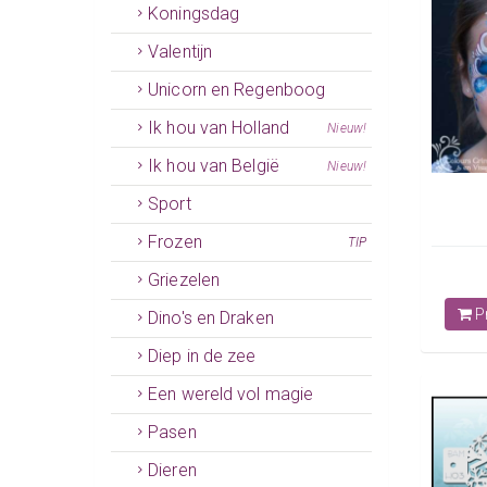
Koningsdag
Valentijn
Unicorn en Regenboog
Ik hou van Holland
Nieuw!
Ik hou van België
Nieuw!
Sport
Frozen
TIP
Griezelen
Pr
Dino's en Draken
Diep in de zee
Een wereld vol magie
Pasen
Dieren