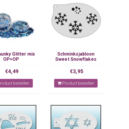
hunky Glitter mix
Schminksjabloon
OP=OP
Sweet Snowflakes
€4,49
€3,95
roduct bestellen
Product bestellen