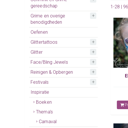
gereedschap
1-28 | 9
Grime en overige
benodigdheden
Oefenen
Glittertattoos
Glitter
Face/Bling Jewels
Reinigen & Opbergen
E
Festivals
Inspiratie
Boeken
Pr
Thema's
Carnaval