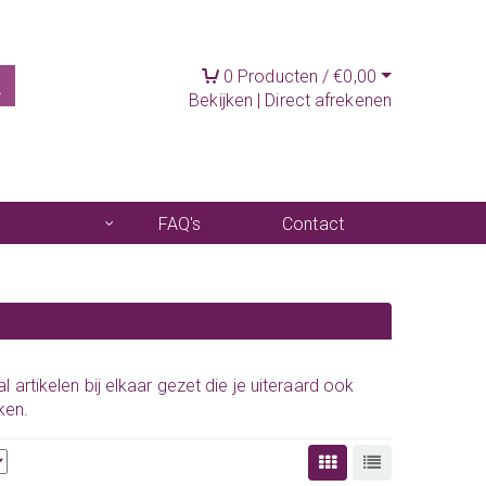
0
Producten /
€
0,00
Bekijken
|
Direct afrekenen
FAQ's
Contact
l artikelen bij elkaar gezet die je uiteraard ook
ken.