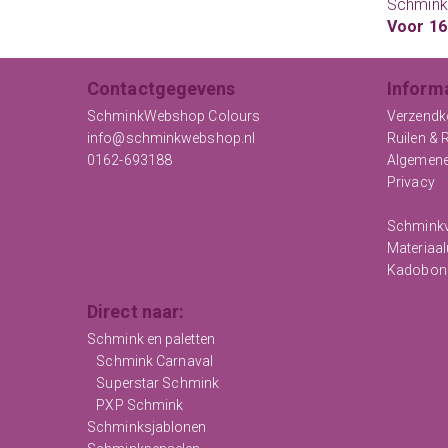
Schmink
Voor 16
Contactgegevens
Inform
SchminkWebshop Colours
Verzendk
info@schminkwebshop.nl
Ruilen & 
0162-693188
Algemen
Privacy
Schminkv
Materiaal
Kadobon
Direct naar:
Schmink en paletten
Schmink Carnaval
Superstar Schmink
PXP Schmink
Schminksjablonen