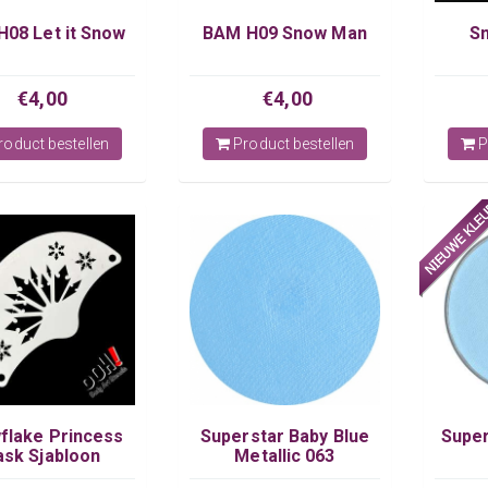
08 Let it Snow
BAM H09 Snow Man
Sn
€4,00
€4,00
oduct bestellen
Product bestellen
P
flake Princess
Superstar Baby Blue
Super
sk Sjabloon
Metallic 063