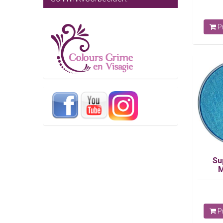
Pr
Su
M
Pr