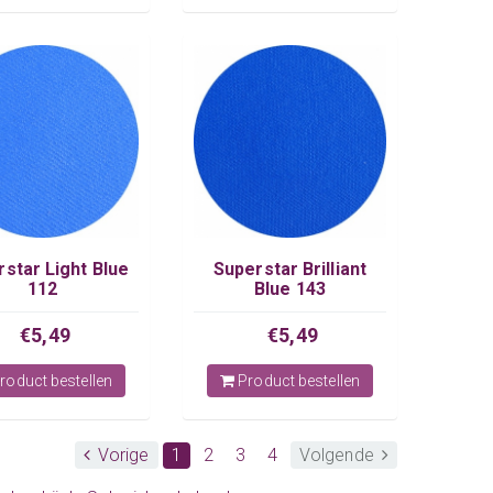
star Light Blue
Superstar Brilliant
112
Blue 143
€5,49
€5,49
roduct bestellen
Product bestellen
Vorige
1
2
3
4
Volgende