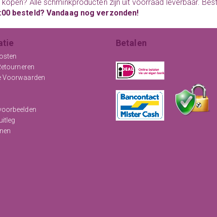
 kopen
? Alle schminkproducten zijn uit voorraad leverbaar. Be
:00 besteld? Vandaag nog verzonden!
atie
Betalen
osten
Retourneren
e Voorwaarden
oorbeelden
uitleg
nen