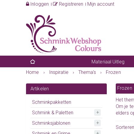
Inloggen
Registreren
Mijn account
Materiaal Uitleg
Home
›
Inspiratie
›
Thema's
›
Frozen
Frozen
Artikelen
Het them
Schminkpakketten
Om je te
Schmink & Paletten
elders o
Schminksjablonen
Sortere
Schmink en Grime