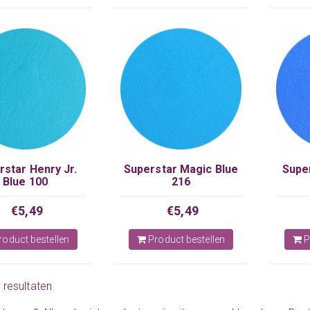
rstar Henry Jr.
Superstar Magic Blue
Super
Blue 100
216
€5,49
€5,49
oduct bestellen
Product bestellen
P
6 resultaten