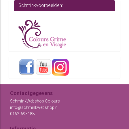
Schminkvoorbeelden:
Contactgegevens
SchminkWebshop Colours
info@schminkwebshop.nl
0162-693188
Informatie