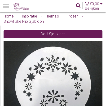
€
0,00
Bekijken
Home
›
Inspiratie
›
Thema's
›
Frozen
›
Snowflake Flip Sjabloon
Ooh! Sjablonen