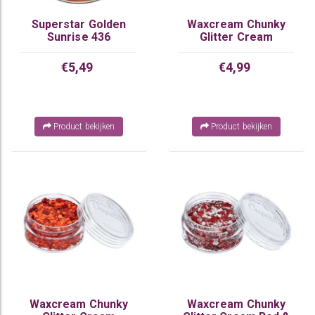
Superstar Golden
Waxcream Chunky
Sunrise 436
Glitter Cream
Orange & Blue
€5,49
€4,99
Product bekijken
Product bekijken
Waxcream Chunky
Waxcream Chunky