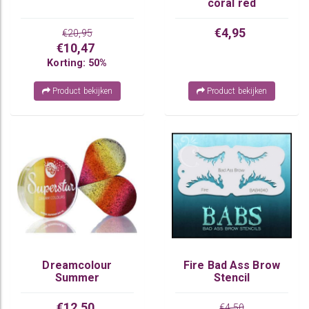
coral red
€4,95
€20,95
€10,47
Korting: 50%
Product bekijken
Product bekijken
Dreamcolour
Fire Bad Ass Brow
Summer
Stencil
€12,50
€4,50