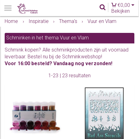
€
0,00
Bekijken
Home
›
Inspiratie
›
Thema's
›
Vuur en Vlam
Schminken in het thema Vuur en Vlam
Schmink
kopen? Alle schminkproducten zijn uit voorraad
leverbaar. Bestel nu bij de Schminkwebshop!
Voor 16:00 besteld? Vandaag nog verzonden!
1-23 | 23 resultaten