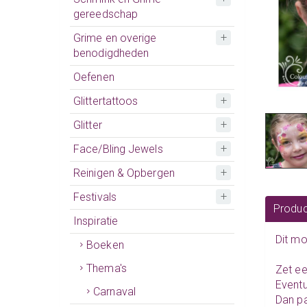
gereedschap
Grime en overige
benodigdheden
Oefenen
Glittertattoos
Glitter
Face/Bling Jewels
Reinigen & Opbergen
Festivals
Produc
Inspiratie
Dit m
Boeken
Thema's
Zet ee
Eventu
Carnaval
Dan pa