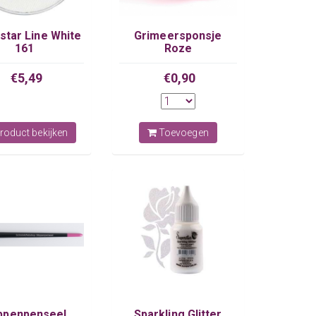
star Line White
Grimeersponsje
161
Roze
€5,49
€0,90
roduct bekijken
Toevoegen
ippenpenseel
Sparkling Glitter