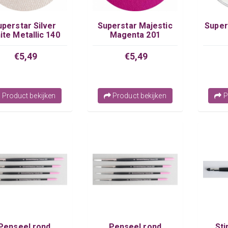
uperstar Silver
Superstar Majestic
Super
ite Metallic 140
Magenta 201
€5,49
€5,49
Product bekijken
Product bekijken
P
Penseel rond
Penseel rond
St