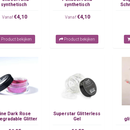
synthetisch
synthetisch
Sch
hminkWebshop
SchminkWebshop
€4,10
€4,10
Vanaf
Vanaf
Product bekijken
Product bekijken
ine Dark Rose
Superstar Glitterless
egradable Glitter
Gel
gl