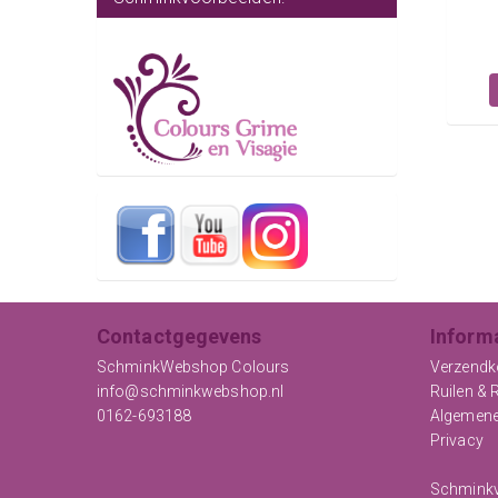
Contactgegevens
Inform
SchminkWebshop Colours
Verzendk
info@schminkwebshop.nl
Ruilen & 
0162-693188
Algemen
Privacy
Schminkv