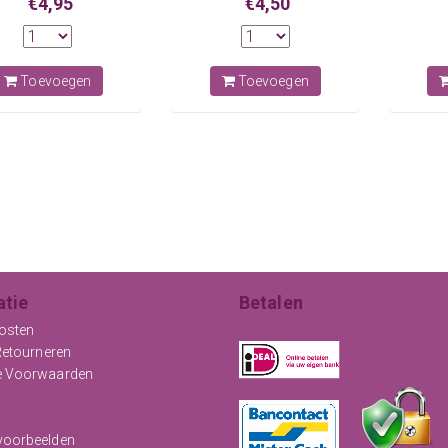
€4,95
€4,50
Toevoegen
Toevoegen
atie
Betalen
osten
Retourneren
e Voorwaarden
oorbeelden