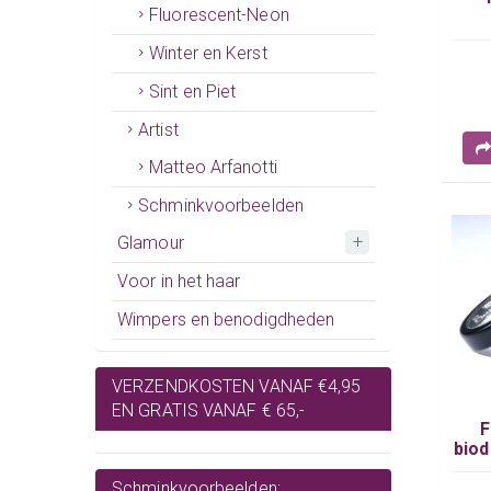
Fluorescent-Neon
Sc
Winter en Kerst
Sint en Piet
Artist
Matteo Arfanotti
Schminkvoorbeelden
Glamour
Voor in het haar
Wimpers en benodigdheden
VERZENDKOSTEN VANAF €4,95
EN GRATIS VANAF € 65,-
F
biod
Schminkvoorbeelden: