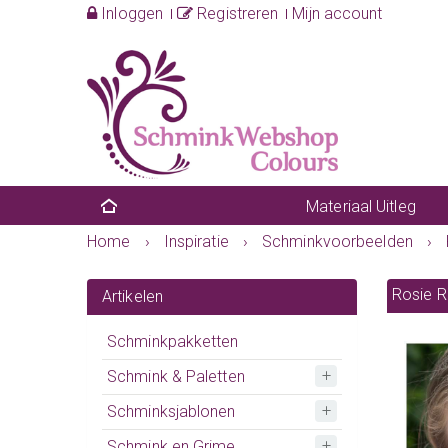
Inloggen
Registreren
Mijn account
Materiaal Uitleg
Home
›
Inspiratie
›
Schminkvoorbeelden
›
Rosie 
Artikelen
Schminkpakketten
Schmink & Paletten
Schminksjablonen
Schmink en Grime