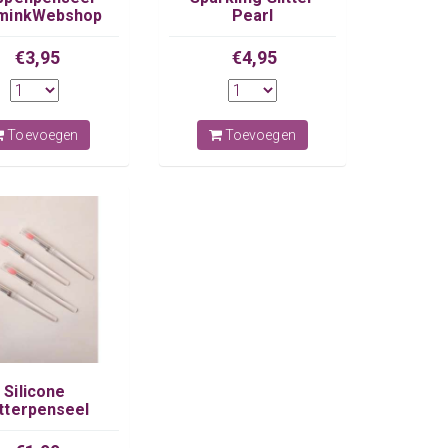
minkWebshop
Pearl
€3,95
€4,95
Toevoegen
Toevoegen
Silicone
itterpenseel