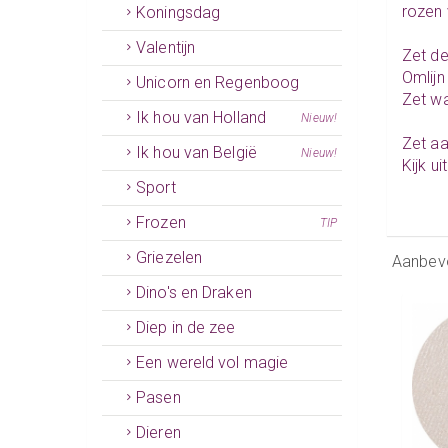
rozen 
Koningsdag
Valentijn
Zet de
Omlijn
Unicorn en Regenboog
Zet wa
Ik hou van Holland
Nieuw!
Zet aa
Ik hou van België
Nieuw!
Kijk u
Sport
Frozen
TIP
Griezelen
Aanbev
Dino's en Draken
Diep in de zee
Een wereld vol magie
Pasen
Dieren