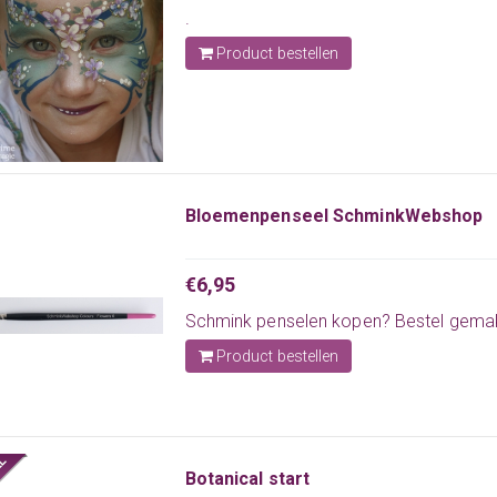
.
Product bestellen
Bloemenpenseel SchminkWebshop
€6,95
Schmink penselen
kopen? Bestel gemakk
Product bestellen
Botanical start