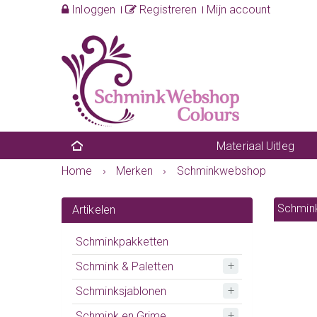
Inloggen
Registreren
Mijn account
Materiaal Uitleg
Home
›
Merken
›
Schminkwebshop
Schmin
Artikelen
Schminkpakketten
Schmink & Paletten
Schminksjablonen
Schmink en Grime