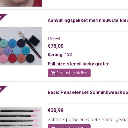
Aanvullingspakket met nieuwste kle
€92,00
€75,00
Korting: 18%
Full size stencil lucky gratis!
Product bestellen
Basis Penselenset Schminkwebshop
€20,99
Schmink penselen
kopen? Bestel gemakk