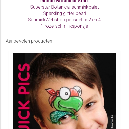
Inhoud Botanical Start
Superstar Botanical schminkpalet
Sparkling glitter pearl
SchminkWebshop penseel nr 2 en 4
1 roze schminksponsje
Aanbevolen producten