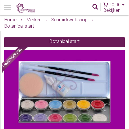
€
0,00
Bekijken
Home
›
Merken
›
Schminkwebshop
›
Botanical start
Botanical start