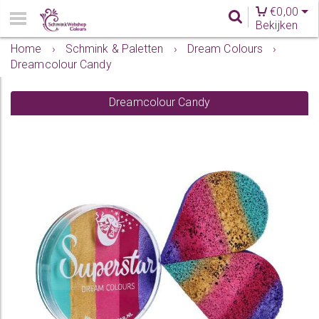
€
0,00
Bekijken
Home
›
Schmink & Paletten
›
Dream Colours
›
Dreamcolour Candy
Dreamcolour Candy