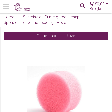
€
0,00
Bekijken
Home
›
Schmink en Grime gereedschap
›
Sponzen
›
Grimeersponsje Roze
Grimeersponsje Roze