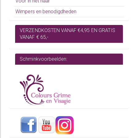
Voor in het haar
Wimpers en benodigdheden
VERZENDKOSTEN VANAF €4,95 EN GRATIS
VANAF € 65,-
Schminkvoorbeelden: