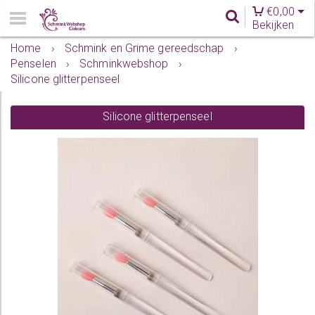
€
0,00
Bekijken
Home
›
Schmink en Grime gereedschap
›
Penselen
›
Schminkwebshop
›
Silicone glitterpenseel
Silicone glitterpenseel