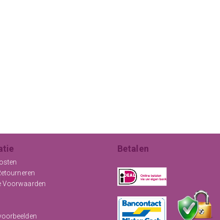
atie
Betalen
osten
Retourneren
e Voorwaarden
oorbeelden