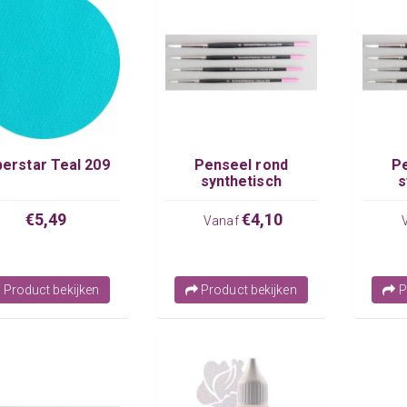
erstar Teal 209
Penseel rond
P
synthetisch
s
SchminkWebshop
Sch
€5,49
€4,10
Vanaf
Product bekijken
Product bekijken
P