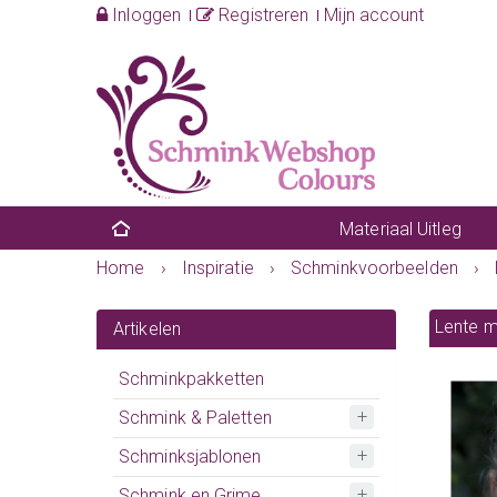
Inloggen
Registreren
Mijn account
Materiaal Uitleg
Home
›
Inspiratie
›
Schminkvoorbeelden
›
Lente 
Artikelen
Schminkpakketten
Schmink & Paletten
Schminksjablonen
Schmink en Grime