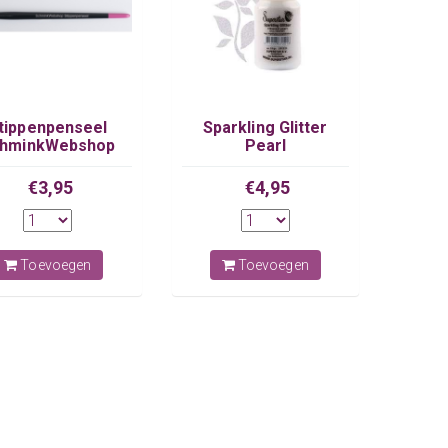
tippenpenseel
Sparkling Glitter
hminkWebshop
Pearl
€3,95
€4,95
Toevoegen
Toevoegen