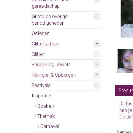
gereedschap
Grime en overige
benodigdheden
Oefenen
Glittertattoos
Glitter
Face/Bling Jewels
Reinigen & Opbergen
Festivals
Produc
Inspiratie
Dit fr
Boeken
heb je
Thema's
Op de 
Carnaval
Aanbev