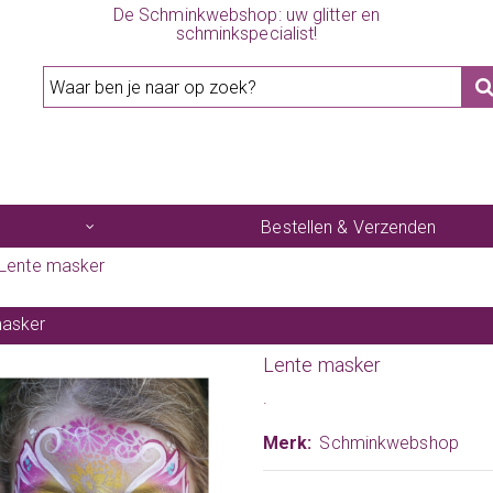
De Schminkwebshop: uw glitter en
schminkspecialist!
Bestellen & Verzenden
Lente masker
masker
Lente masker
.
Merk:
Schminkwebshop