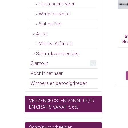
Fluorescent-Neon
Winter en Kerst
Sint en Piet
Artist
S
Sc
Matteo Arfanotti
Schminkvoorbeelden
Glamour
Voor in het haar
Wimpers en benodigdheden
VERZENDKOSTEN VANAF €4,95
EN GRATIS VANAF € 65,-
Schminkvoorbeelden: