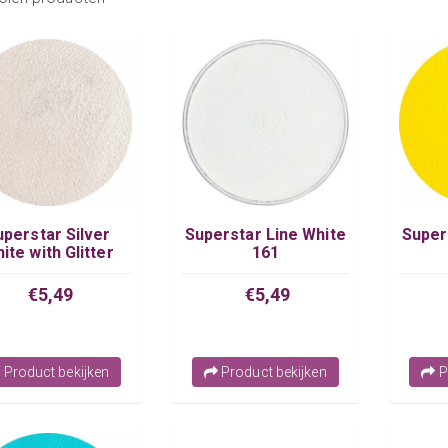
uperstar Silver
Superstar Line White
Super
ite with Glitter
161
Metallic 065
€5,49
€5,49
Product bekijken
Product bekijken
P