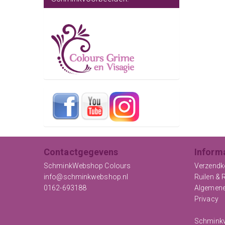
Contactgegevens
Inform
SchminkWebshop Colours
Verzendk
info@schminkwebshop.nl
Ruilen & 
0162-693188
Algemen
Privacy
Schminkv