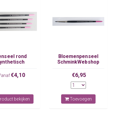
enseel rond
Bloemenpenseel
ynthetisch
SchminkWebshop
minkWebshop
€4,10
€6,95
Vanaf
roduct bekijken
Toevoegen