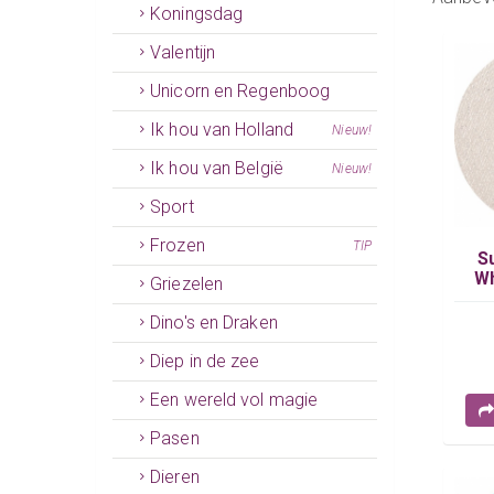
Koningsdag
Valentijn
Unicorn en Regenboog
Ik hou van Holland
Nieuw!
Ik hou van België
Nieuw!
Sport
Frozen
TIP
S
Wh
Griezelen
Dino's en Draken
Diep in de zee
Een wereld vol magie
Pasen
Dieren