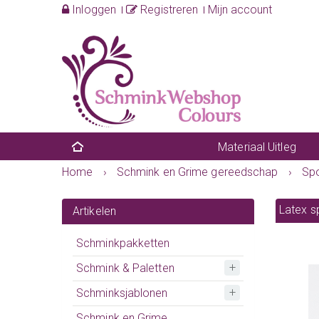
Inloggen
Registreren
Mijn account
Materiaal Uitleg
Home
›
Schmink en Grime gereedschap
›
Sp
Latex s
Artikelen
Schminkpakketten
Schmink & Paletten
Schminksjablonen
Schmink en Grime