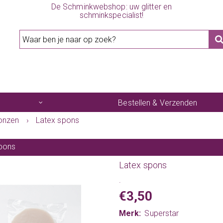
De Schminkwebshop: uw glitter en
schminkspecialist!
Bestellen & Verzenden
onzen
›
Latex spons
pons
Latex spons
.
€3,50
Merk:
Superstar