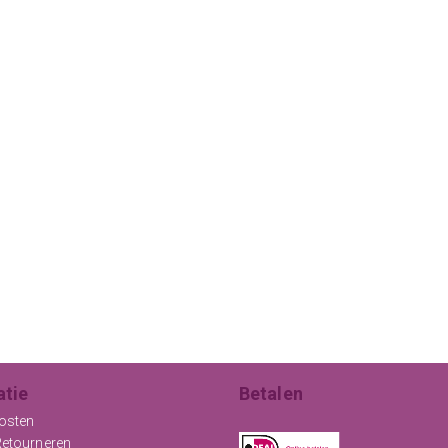
atie
Betalen
osten
Retourneren