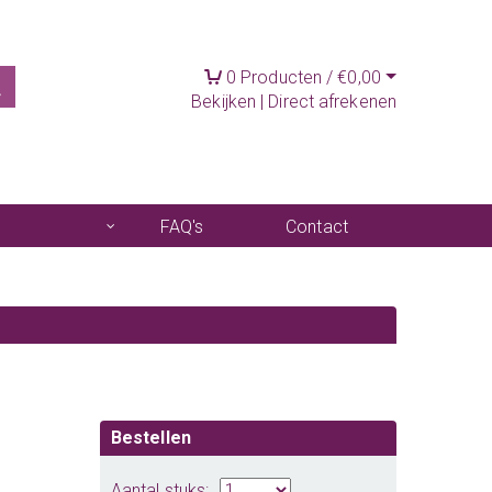
0
Producten /
€
0,00
Bekijken
|
Direct afrekenen
FAQ's
Contact
Bestellen
Aantal stuks: