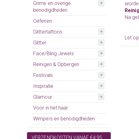
Grime en overige
worde
benodigdheden
Reini
Na geb
Oefenen
Glittertattoos
Let op
Glitter
Face/Bling Jewels
Reinigen & Opbergen
Festivals
Inspiratie
Glamour
Voor in het haar
Wimpers en benodigdheden
VERZENDKOSTEN VANAF €4,95