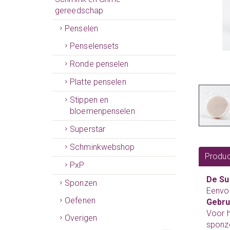
gereedschap
Penselen
Penselensets
Ronde penselen
Platte penselen
Stippen en
bloemenpenselen
Superstar
Schminkwebshop
Produc
PxP
De Su
Sponzen
Eenvou
Oefenen
Gebru
Voor h
Overigen
sponze