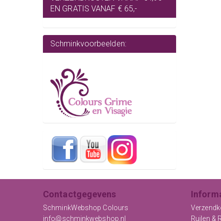
EN GRATIS VANAF € 65,-
Schminkvoorbeelden:
Contactgegevens
Inform
SchminkWebshop Colours
Verzendk
info@schminkwebshop.nl
Ruilen & 