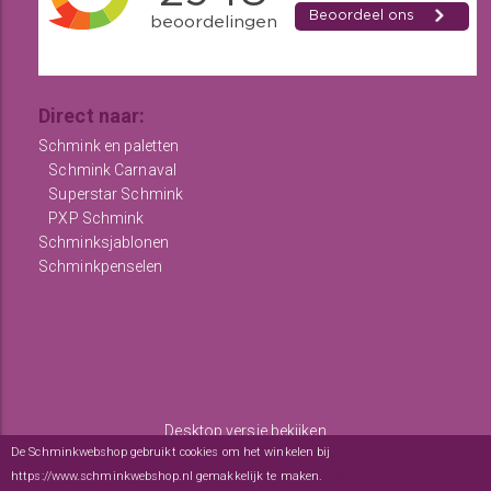
Direct naar:
Schmink en paletten
Schmink Carnaval
Superstar Schmink
PXP Schmink
Schminksjablonen
Schminkpenselen
Desktop versie bekijken
De Schminkwebshop gebruikt cookies om het winkelen bij
Copyright © 2012 - 2026
De Schminkwebshop
-
Algemene
https://www.schminkwebshop.nl gemakkelijk te maken.
Meer informatie over onze
voorwaarden
-
sitemap