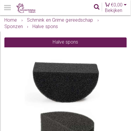
€
0,00
Bekijken
Home
›
Schmink en Grime gereedschap
›
Sponzen
›
Halve spons
Halve spons