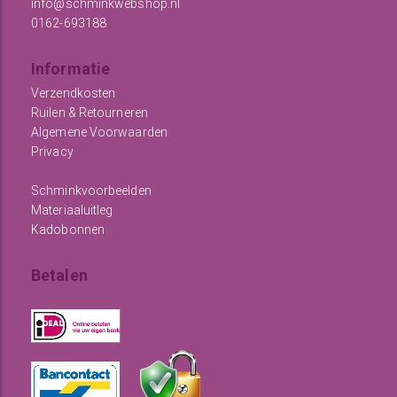
info@schminkwebshop.nl
0162-693188
Informatie
Verzendkosten
Ruilen & Retourneren
Algemene Voorwaarden
Privacy
Schminkvoorbeelden
Materiaaluitleg
Kadobonnen
Betalen