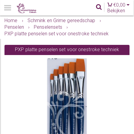
€
0,00
Bekijken
Home
›
Schmink en Grime gereedschap
›
Penselen
›
Penselensets
›
PXP platte penselen set voor onestroke techniek
PXP platte penselen set voor onestroke techniek