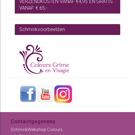
VERZENDKOSTEN VANAF €4,95 EN GRATIS
VANAF € 65,-
Schminkvoorbeelden:
Contactgegevens
SchminkWebshop Colours