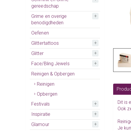
gereedschap
Grime en overige
benodigdheden
Oefenen
Glittertattoos
Glitter
Face/Bling Jewels
Reinigen & Opbergen
Reinigen
Produc
Opbergen
Dit is
Festivals
Ook ze
Inspiratie
Reinig
Glamour
Je kun