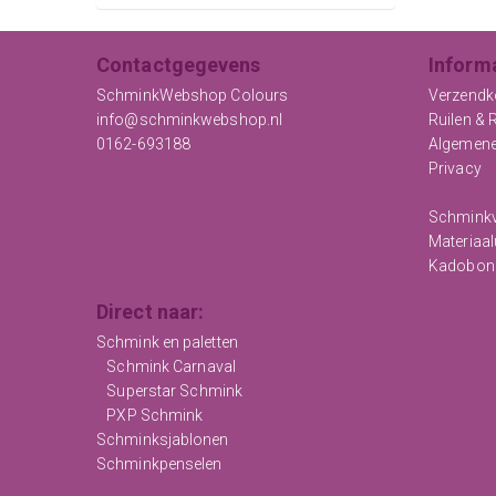
Contactgegevens
Inform
SchminkWebshop Colours
Verzendk
info@schminkwebshop.nl
Ruilen & 
0162-693188
Algemen
Privacy
Schminkv
Materiaal
Kadobon
Direct naar:
Schmink en paletten
Schmink Carnaval
Superstar Schmink
PXP Schmink
Schminksjablonen
Schminkpenselen