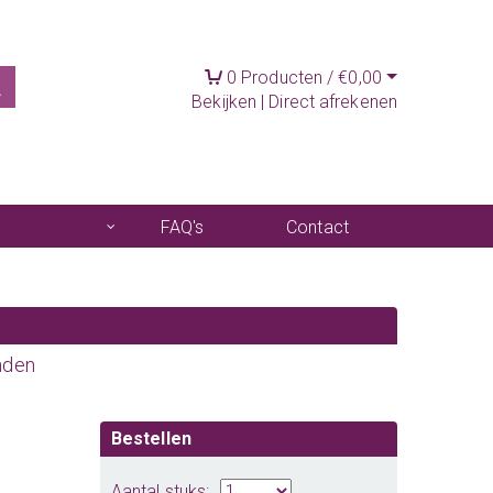
0
Producten /
€
0,00
Bekijken
|
Direct afrekenen
FAQ's
Contact
nden
Bestellen
Aantal stuks: