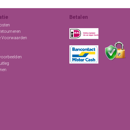
atie
Betalen
osten
Retourneren
e Voorwaarden
oorbeelden
uitleg
nen