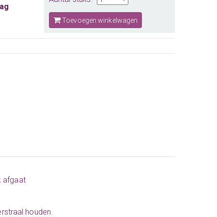
aag
Toevoegen winkelwagen
k afgaat
rstraal houden.