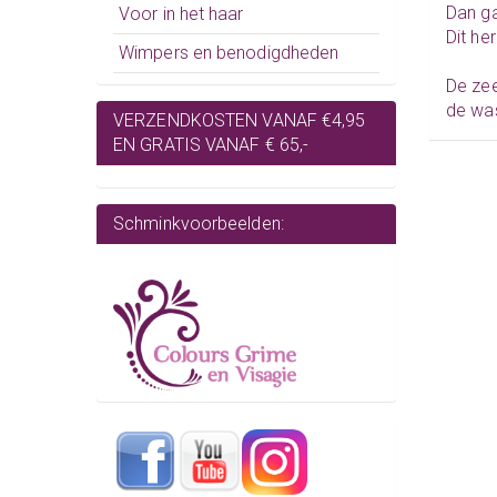
Dan ga
Voor in het haar
Dit he
Wimpers en benodigdheden
De zee
de wa
VERZENDKOSTEN VANAF €4,95
EN GRATIS VANAF € 65,-
Schminkvoorbeelden: