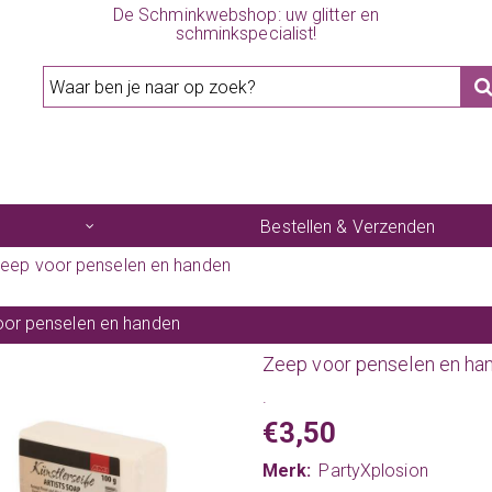
De Schminkwebshop: uw glitter en
schminkspecialist!
Bestellen & Verzenden
eep voor penselen en handen
or penselen en handen
Zeep voor penselen en ha
.
€3,50
Merk:
PartyXplosion