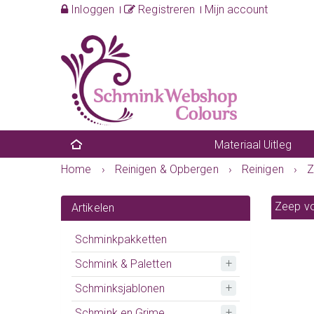
Inloggen
Registreren
Mijn account
Materiaal Uitleg
Home
›
Reinigen & Opbergen
›
Reinigen
›
Z
Zeep vo
Artikelen
Schminkpakketten
Schmink & Paletten
Schminksjablonen
Schmink en Grime