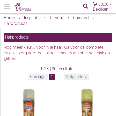
€
0,00
Bekijken
Home
›
Inspiratie
›
Thema's
›
Carnaval
›
Hairproducts
Hairproducts
Nog meer kleur... voor in je haar. Ga voor de complete
look en zorg voor een bijpassende coop bij je schmink en
glitters.
1-28 | 30 resultaten
Vorige
1
2
Volgende