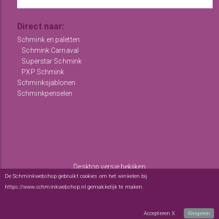
Direct naar:
Schmink en paletten
Schmink Carnaval
Superstar Schmink
PXP Schmink
Schminksjablonen
Schminkpenselen
Desktop versie bekijken
De Schminkwebshop gebruikt cookies om het winkelen bij
Copyright © 2012 - 2026
De Schminkwebshop
-
Algemene
https://www.schminkwebshop.nl gemakkelijk te maken.
Meer informatie over onze
voorwaarden
-
sitemap
cookies
webwinkel
: elexioshop.nl
Accepteren X
Weigeren