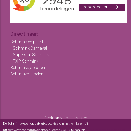
Direct naar:
Schmink en paletten
Schmink Carnaval
Superstar Schmink
PXP Schmink
Schminksjablonen
Schminkpenselen
Desktop versie bekijken
De Schminkwebshop gebruikt cookies om het winkelen bij
Copyright © 2012 - 2026
De Schminkwebshop
-
Algemene
https://www.schminkwebshop.nl gemakkelijk te maken.
Meer informatie over onze