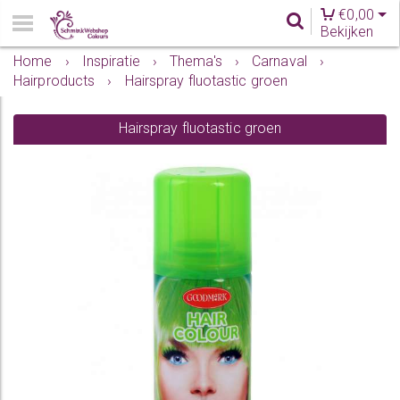
€
0,00
Bekijken
Home
›
Inspiratie
›
Thema's
›
Carnaval
›
Hairproducts
›
Hairspray fluotastic groen
Hairspray fluotastic groen