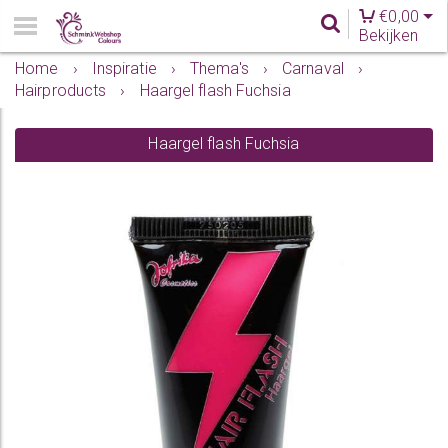
€
0,00
Bekijken
Home
›
Inspiratie
›
Thema's
›
Carnaval
›
Hairproducts
›
Haargel flash Fuchsia
Haargel flash Fuchsia