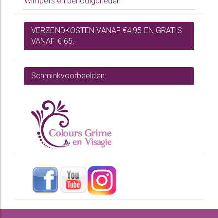
Wimpers en benodigdheden
VERZENDKOSTEN VANAF €4,95 EN GRATIS
VANAF € 65,-
Schminkvoorbeelden: