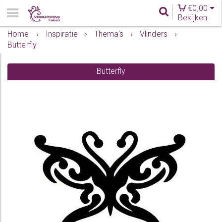
€
0,00
Bekijken
Home
›
Inspiratie
›
Thema's
›
Vlinders
›
Butterfly
Butterfly