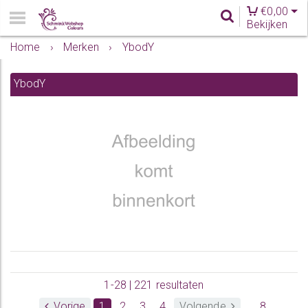
€
0,00
Bekijken
Home
›
Merken
›
YbodY
YbodY
1-28 | 221 resultaten
Vorige
1
2
3
4
Volgende
... 8