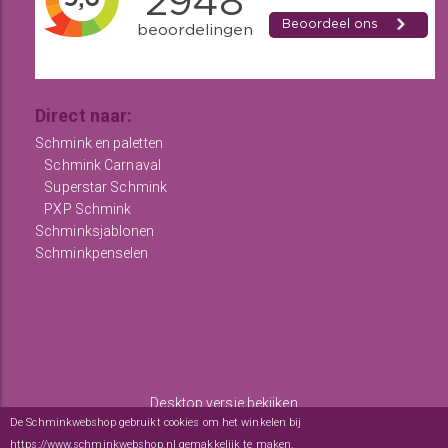
Direct naar:
Schmink en paletten
Schmink Carnaval
Superstar Schmink
PXP Schmink
Schminksjablonen
Schminkpenselen
Desktop versie bekijken
De Schminkwebshop gebruikt cookies om het winkelen bij
Copyright © 2012 - 2026
De Schminkwebshop
-
Algemene
https://www.schminkwebshop.nl gemakkelijk te maken.
Meer informatie over onze