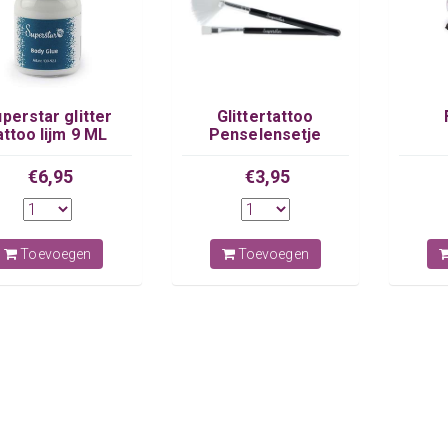
perstar glitter
Glittertattoo
attoo lijm 9 ML
Penselensetje
€6,95
€3,95
Toevoegen
Toevoegen