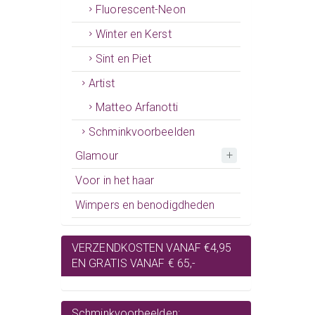
Fluorescent-Neon
Winter en Kerst
Sint en Piet
Artist
Matteo Arfanotti
Schminkvoorbeelden
Glamour
Voor in het haar
Wimpers en benodigdheden
VERZENDKOSTEN VANAF €4,95
EN GRATIS VANAF € 65,-
Schminkvoorbeelden: