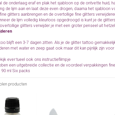
l de onderlaag eraf en plak het sjabloon op de ontvette huid, h
eng
de lijm
aan en laat deze even drogen, daarna het sjabloon vo
fine glitters
aanbrengen en de overtollige fine glitters verwijde
neer de lijm volledig kleurloos opgedroogd is kunt je de glitte
overtollige glitters verwijder je met een groter penseel uit hetz
jderen
too blijft een 3-7 dagen zitten. Als je de glitter tattoo gemakkeli
deren met water en zeep gaat ook maar dit kan pijnlijk zijn voor
ekijk eventueel ook ons
instructiefilmpje
bben een uitgebreide collectie en de voordeel verpakkingen
fin
d
90 ml Six packs
olen producten