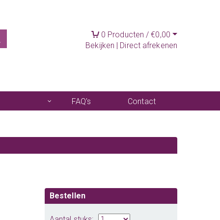
0
Producten /
€
0,00
Bekijken
|
Direct afrekenen
FAQ's
Contact
Bestellen
Aantal stuks: