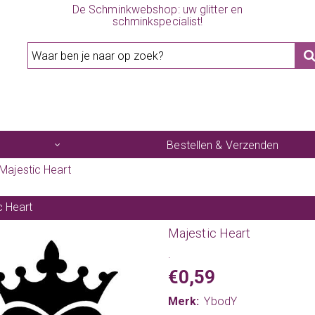
De Schminkwebshop: uw glitter en
schminkspecialist!
Bestellen & Verzenden
Majestic Heart
c Heart
Majestic Heart
.
€0,59
Merk:
YbodY