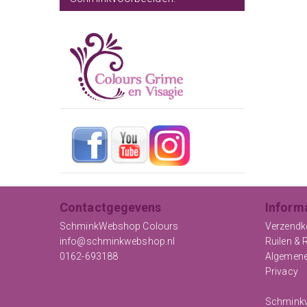
Contactgegevens
Inform
SchminkWebshop Colours
Verzendk
info@schminkwebshop.nl
Ruilen & 
0162-693188
Algemen
Privacy
Schminkv