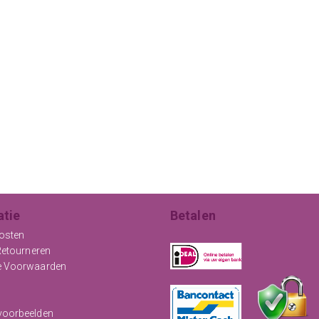
atie
Betalen
osten
Retourneren
e Voorwaarden
oorbeelden