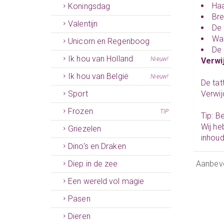
Haa
Koningsdag
Br
Valentijn
De
Wan
Unicorn en Regenboog
De 
Ik hou van Holland
Nieuw!
Verwi
Ik hou van België
Nieuw!
De tat
Sport
Verwij
Frozen
TIP
Tip: B
Wij he
Griezelen
inhou
Dino's en Draken
Diep in de zee
Aanbev
Een wereld vol magie
Pasen
Dieren