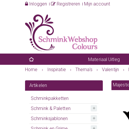
Inloggen
Registreren
Mijn account
Materiaal Uitleg
Home
›
Inspiratie
›
Thema's
›
Valentijn
›
Majesti
Artikelen
Schminkpakketten
Schmink & Paletten
Schminksjablonen
Schmink en Grime