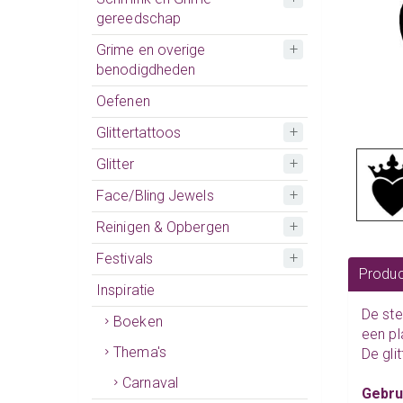
gereedschap
Grime en overige
benodigdheden
Oefenen
Glittertattoos
Glitter
Face/Bling Jewels
Reinigen & Opbergen
Festivals
Produc
Inspiratie
De
ste
Boeken
een pl
Thema's
De gli
Carnaval
Gebru