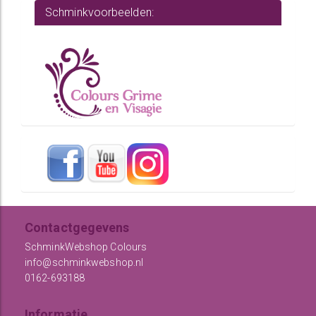
Schminkvoorbeelden:
Contactgegevens
SchminkWebshop Colours
info@schminkwebshop.nl
0162-693188
Informatie