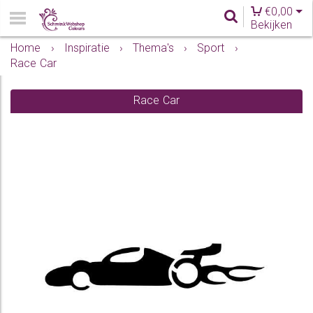
€
0,00
Bekijken
Home
›
Inspiratie
›
Thema's
›
Sport
›
Race Car
Race Car