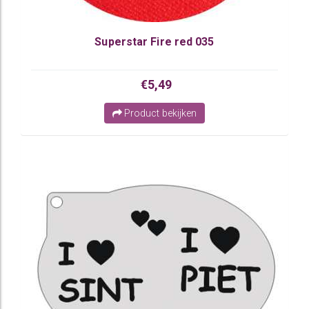
Superstar Fire red 035
€5,49
Product bekijken