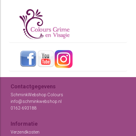
Contactgegevens
SchminkWebshop Colours
info@schminkwebshop.nl
0162-693188
Informatie
Verzendkosten