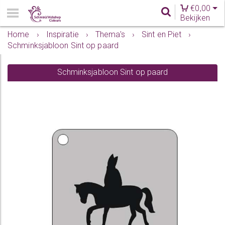
€
0,00
Bekijken
Home
›
Inspiratie
›
Thema's
›
Sint en Piet
›
Schminksjabloon Sint op paard
Schminksjabloon Sint op paard