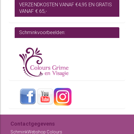
VERZENDKOSTEN VANAF €4,95 EN GRATIS
VANAF € 65,-
Schminkvoorbeelden:
Contactgegevens
SchminkWebshop Colours