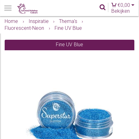
€
0,00
Bekijken
Home
›
Inspiratie
›
Thema's
›
Fluorescent-Neon
›
Fine UV Blue
Fine UV Blue