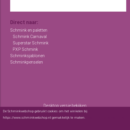
Direct naar:
Schmink en paletten
Schmink Carnaval
Superstar Schmink
PXP Schmink
Schminksjablonen
Schminkpenselen
Desktop versie bekijken
De Schminkwebshop gebruikt cookies om het winkelen bij
Copyright © 2012 - 2026
De Schminkwebshop
-
Algemene
https://www.schminkwebshop.nl gemakkelijk te maken.
Meer informatie over onze
voorwaarden
-
sitemap
cookies