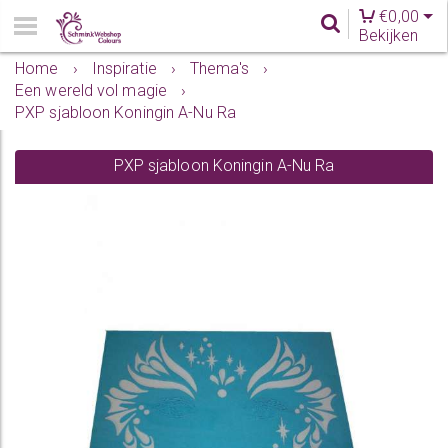
€
0,00
Bekijken
Home
›
Inspiratie
›
Thema's
›
Een wereld vol magie
›
PXP sjabloon Koningin A-Nu Ra
PXP sjabloon Koningin A-Nu Ra