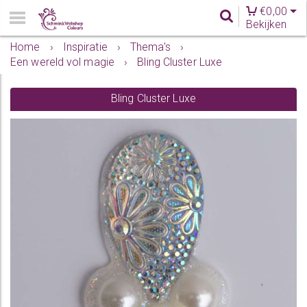
€
0,00
Bekijken
Home
›
Inspiratie
›
Thema's
›
Een wereld vol magie
›
Bling Cluster Luxe
Bling Cluster Luxe