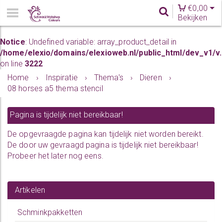
€
0,00
Bekijken
Notice
: Undefined variable: array_product_detail in
/home/elexio/domains/elexioweb.nl/public_html/dev_v1/v
on line
3222
Home
›
Inspiratie
›
Thema's
›
Dieren
›
08 horses a5 thema stencil
Pagina is tijdelijk niet bereikbaar!
De opgevraagde pagina kan tijdelijk niet worden bereikt.
De door uw gevraagd pagina is tijdelijk niet bereikbaar!
Probeer het later nog eens.
Artikelen
Schminkpakketten