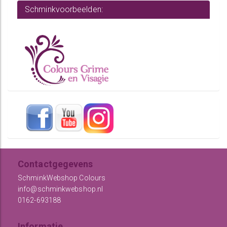
Schminkvoorbeelden:
Contactgegevens
SchminkWebshop Colours
info@schminkwebshop.nl
0162-693188
Informatie