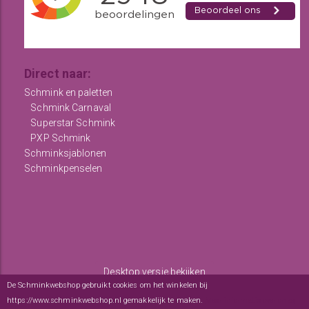
Direct naar:
Schmink en paletten
Schmink Carnaval
Superstar Schmink
PXP Schmink
Schminksjablonen
Schminkpenselen
Desktop versie bekijken
De Schminkwebshop gebruikt cookies om het winkelen bij
Copyright © 2012 - 2026
De Schminkwebshop
-
Algemene
https://www.schminkwebshop.nl gemakkelijk te maken.
Meer informatie over onze
voorwaarden
-
sitemap