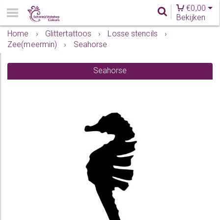
€
0,00
Bekijken
Home
›
Glittertattoos
›
Losse stencils
›
Zee(meermin)
›
Seahorse
Seahorse