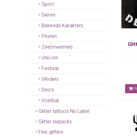
Sport
Dieren
Bekende Karakters
Piraten
Glit
Zee(meermin)
Unicorn
Festival
Vlinders
Pr
Dino's
Voetbal
Glitter tattoos No Label
Glitter sixpacks
Fine glitters