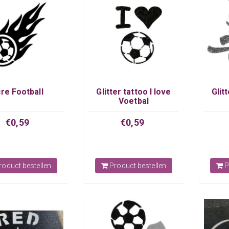
ire Football
Glitter tattoo I love
Glit
Voetbal
€0,59
€0,59
oduct bestellen
Product bestellen
P