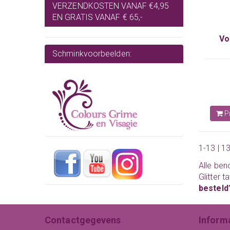
VERZENDKOSTEN VANAF €4,95
EN GRATIS VANAF € 65,-
Vo
Schminkvoorbeelden:
Pr
1-13 | 1
Alle ben
Glitter 
besteld
Contactgegevens
Inform