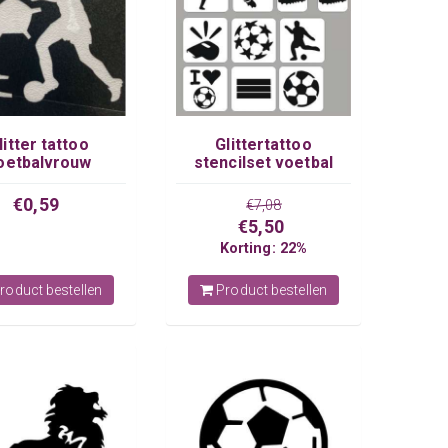
litter tattoo
Glittertattoo
oetbalvrouw
stencilset voetbal
€0,59
€7,08
€5,50
Korting: 22%
roduct bestellen
Product bestellen