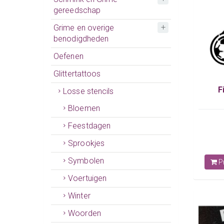
gereedschap
Grime en overige
benodigdheden
Oefenen
Glittertattoos
F
Losse stencils
Bloemen
Feestdagen
Sprookjes
Symbolen
Pr
Voertuigen
Winter
Woorden