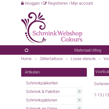
Inloggen
Registreren
Mijn account
Materiaal Uitleg
Home
›
Glittertattoos
›
Losse stencils
›
Vo
Voetbal
Artikelen
Schminkpakketten
Sortere
Schmink & Paletten
1-13 | 1
Schminksjablonen
Schmink en Grime