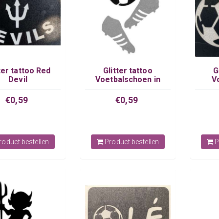
ter tattoo Red
Glitter tattoo
G
Devil
Voetbalschoen in
V
actie
€0,59
€0,59
oduct bestellen
Product bestellen
P