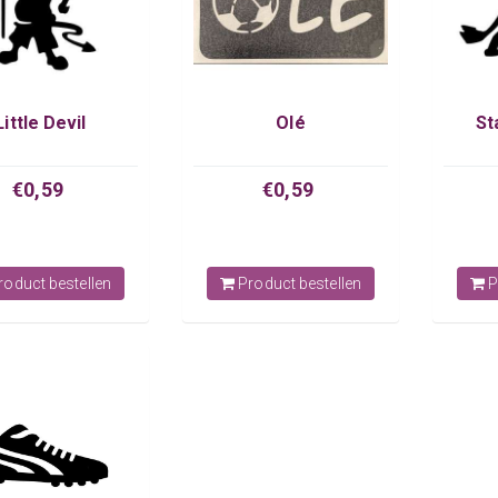
Little Devil
Olé
St
€0,59
€0,59
oduct bestellen
Product bestellen
P