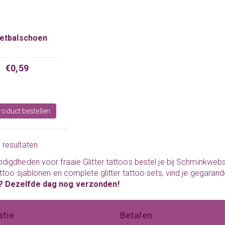
etbalschoen
€0,59
oduct bestellen
3 resultaten
odigdheden voor fraaie
Glitter tattoos
bestel je bij Schminkweb
tattoo sjablonen en
complete glitter tattoo sets
, vind je gegarand
? Dezelfde dag nog verzonden!
atie
Betalen