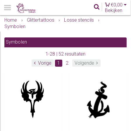
€
0,00
Bekijken
Home
›
Glittertattoos
›
Losse stencils
›
Symbolen
Symbolen
1-28 | 52 resultaten
Vorige
1
2
Volgende