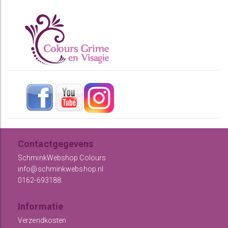
Contactgegevens
SchminkWebshop Colours
info@schminkwebshop.nl
0162-693188
Informatie
Verzendkosten