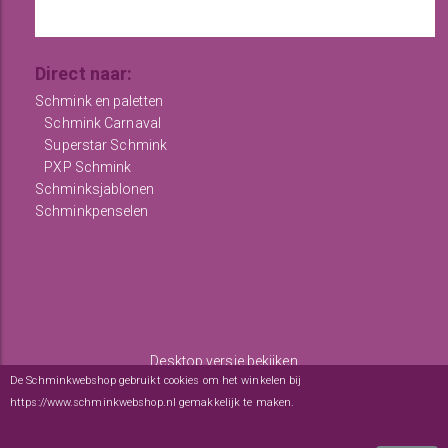
Direct naar:
Schmink en paletten
Schmink Carnaval
Superstar Schmink
PXP Schmink
Schminksjablonen
Schminkpenselen
Desktop versie bekijken
De Schminkwebshop gebruikt cookies om het winkelen bij
Copyright © 2012 - 2026
De Schminkwebshop
-
Algemene
https://www.schminkwebshop.nl gemakkelijk te maken.
Meer informatie over onze
voorwaarden
-
sitemap
cookies
webwinkel
: elexioshop.nl