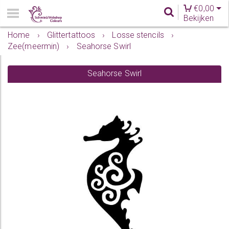
€
0,00
Bekijken
Home
›
Glittertattoos
›
Losse stencils
›
Zee(meermin)
›
Seahorse Swirl
Seahorse Swirl