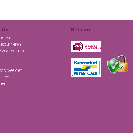
atie
Betalen
osten
Retourneren
e Voorwaarden
oorbeelden
uitleg
nen