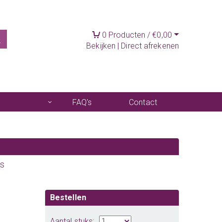
0
Producten /
€
0,00
Bekijken
|
Direct afrekenen
FAQ's
Contact
es
Bestellen
Aantal stuks: