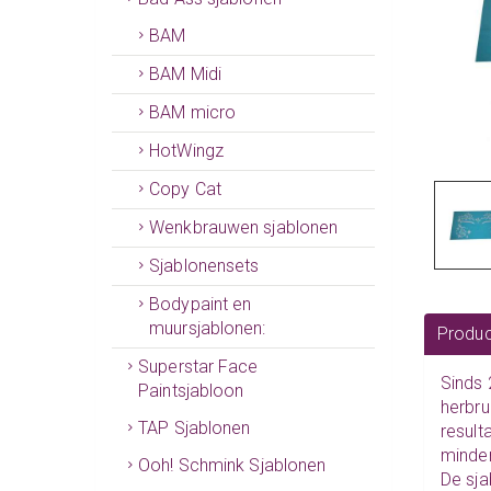
BAM
BAM Midi
BAM micro
HotWingz
Copy Cat
Wenkbrauwen sjablonen
Sjablonensets
Bodypaint en
muursjablonen:
Produc
Superstar Face
Sinds 
Paintsjabloon
herbru
TAP Sjablonen
result
minder
Ooh! Schmink Sjablonen
De sja